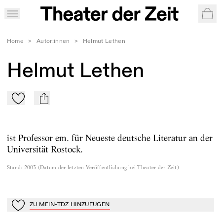
War
Home
>
Autor:innen
>
Helmut Lethen
Helmut Lethen
Zu Mein-TdZ hinzufügen
mail
ist Professor em. für Neueste deutsche Literatur an der
Universität Rostock.
Stand
:
2003
(
Datum der letzten Veröffentlichung bei Theater der Zeit
)
ZU MEIN-TDZ HINZUFÜGEN
Zu Mein-TdZ hinzufügen