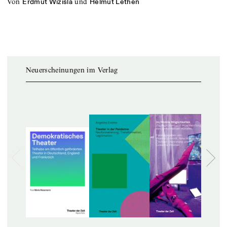
von
und
Erdmut Wizisla
Helmut Lethen
Neuerscheinungen im Verlag