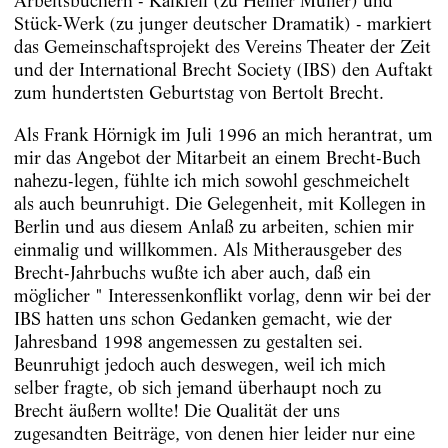
Arbeitsbüchern - Kalkfell (zu Heiner Müller) und
Stück-Werk (zu junger deutscher Dramatik) - markiert
das Gemeinschaftsprojekt des Vereins Theater der Zeit
und der International Brecht Society (IBS) den Auftakt
zum hundertsten Geburtstag von Bertolt Brecht.
Als Frank Hörnigk im Juli 1996 an mich herantrat, um
mir das Angebot der Mitarbeit an einem Brecht-Buch
nahezu-legen, fühlte ich mich sowohl geschmeichelt
als auch beunruhigt. Die Gelegenheit, mit Kollegen in
Berlin und aus diesem Anlaß zu arbeiten, schien mir
einmalig und willkommen. Als Mitherausgeber des
Brecht-Jahrbuchs wußte ich aber auch, daß ein
möglicher " Interessenkonflikt vorlag, denn wir bei der
IBS hatten uns schon Gedanken gemacht, wie der
Jahresband 1998 angemessen zu gestalten sei.
Beunruhigt jedoch auch deswegen, weil ich mich
selber fragte, ob sich jemand überhaupt noch zu
Brecht äußern wollte! Die Qualität der uns
zugesandten Beiträge, von denen hier leider nur eine