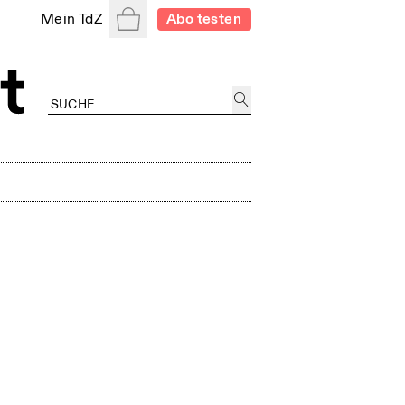
Warenkorb
Mein TdZ
Abo testen