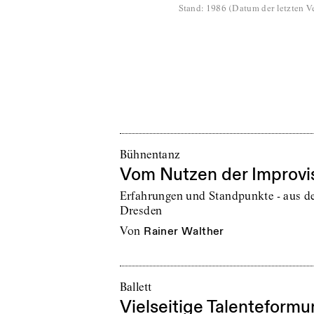
Stand
:
1986
(
Datum der letzten Ve
Bühnentanz
Vom Nutzen der Improvi
Erfahrungen und Standpunkte - aus de
Dresden
von
Rainer Walther
Ballett
Vielseitige Talenteform