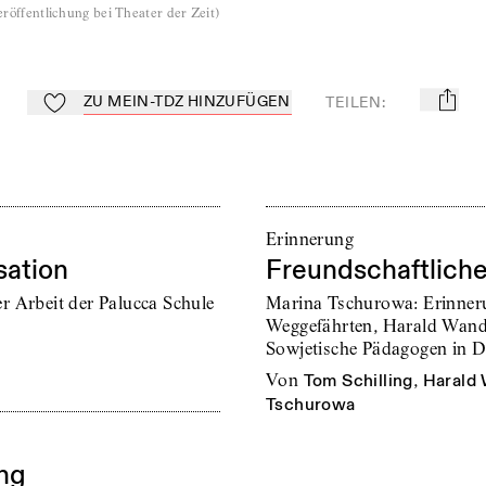
röffentlichung bei Theater der Zeit
)
ZU MEIN-TDZ HINZUFÜGEN
TEILEN
:
mail
Zu Mein-TdZ hinzufügen
Erinnerung
sation
Freundschaftlic
r Arbeit der Palucca Schule
Marina Tschurowa: Erinneru
Weggefährten, Harald Wandt
Sowjetische Pädagogen in 
von
Tom Schilling
,
Harald
Tschurowa
ung