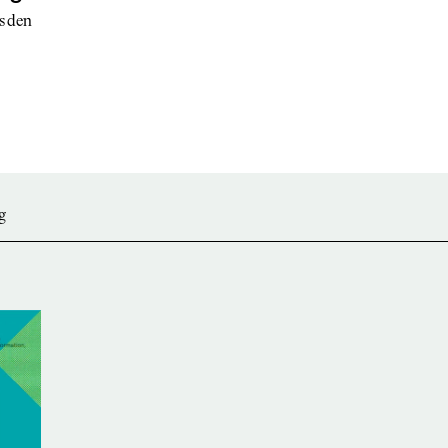
esden
g