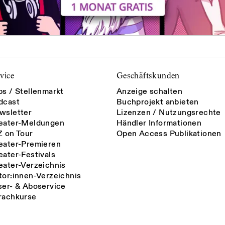
vice
Geschäftskunden
bs / Stellenmarkt
Anzeige schalten
dcast
Buchprojekt anbieten
wsletter
Lizenzen / Nutzungsrechte
eater-Meldungen
Händler Informationen
Z on Tour
Open Access Publikationen
eater-Premieren
eater-Festivals
eater-Verzeichnis
tor:innen-Verzeichnis
ser- & Aboservice
rachkurse