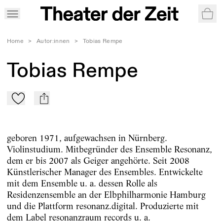
War
Home
>
Autor:innen
>
Tobias Rempe
Tobias Rempe
Zu Mein-TdZ hinzufügen
mail
geboren 1971, aufgewachsen in Nürnberg.
Violinstudium. Mitbegründer des Ensemble Resonanz,
dem er bis 2007 als Geiger angehörte. Seit 2008
Künstlerischer Manager des Ensembles. Entwickelte
mit dem Ensemble u. a. dessen Rolle als
Residenzensemble an der Elbphilharmonie Hamburg
und die Plattform resonanz.digital. Produzierte mit
dem Label resonanzraum records u. a.