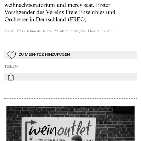
weihnachtsoratorium und mercy seat. Erster
Vorsitzender des Vereins Freie Ensembles und
Orchester in Deutschland (FREO).
Stand
:
2023
(
Datum der letzten Veröffentlichung bei Theater der Zeit
)
ZU MEIN-TDZ HINZUFÜGEN
Zu Mein-TdZ hinzufügen
TEILEN
:
mail