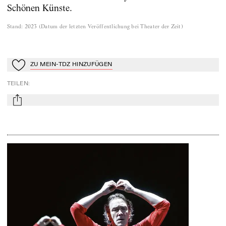
Schönen Künste.
Stand
:
2023
(
Datum der letzten Veröffentlichung bei Theater der Zeit
)
ZU MEIN-TDZ HINZUFÜGEN
Zu Mein-TdZ hinzufügen
TEILEN
:
mail