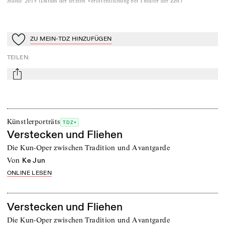
Stand
:
2015
(
Datum der letzten Veröffentlichung bei Theater der Zeit
)
ZU MEIN-TDZ HINZUFÜGEN
Zu Mein-TdZ hinzufügen
TEILEN
:
mail
Künstlerporträts
TDZ+
Verstecken und Fliehen
Die Kun-Oper zwischen Tradition und Avantgarde
von
Ke Jun
ONLINE LESEN
Verstecken und Fliehen
Die Kun-Oper zwischen Tradition und Avantgarde