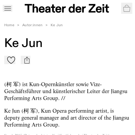
War
Home
>
Autor:innen
>
Ke Jun
Ke Jun
Zu Mein-TdZ hinzufügen
mail
(柯 军) ist Kun-Opernkünstler sowie Vize-
Geschäftsführer und künstlerischer Leiter der Jiangsu
Performing Arts Group. //
Ke Jun (柯 军), Kun Opera performing artist, is
deputy general manager and art director of the Jiangsu
Performing Arts Group.