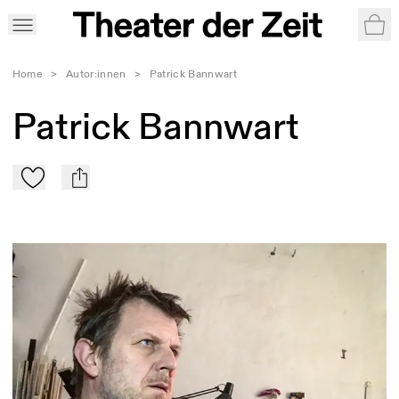
War
Home
>
Autor:innen
>
Patrick Bannwart
Patrick Bannwart
Zu Mein-TdZ hinzufügen
mail