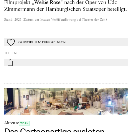
Filmprojekt „Weiße Rose“ nach der Oper von Udo
Zimmermann der Hamburgischen Staatsoper beteiligt.
Stand
:
2023
(
Datum der letzten Veröffentlichung bei Theater der Zeit
)
ZU MEIN-TDZ HINZUFÜGEN
Zu Mein-TdZ hinzufügen
TEILEN
:
mail
Akteure
TDZ+
Das Cartoonartige ausloten