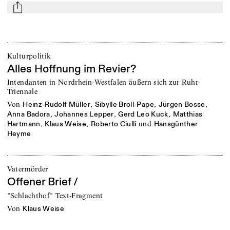
mail
Kulturpolitik
Alles Hoffnung im Revier?
Intendanten in Nordrhein-Westfalen äußern sich zur Ruhr-
Triennale
von
,
,
,
Heinz-Rudolf Müller
Sibylle Broll-Pape
Jürgen Bosse
,
,
,
Anna Badora
Johannes Lepper
Gerd Leo Kuck
Matthias
,
,
und
Hartmann
Klaus Weise
Roberto Ciulli
Hansgünther
Heyme
Vatermörder
Offener Brief /
"Schlachthof" Text-Fragment
von
Klaus Weise