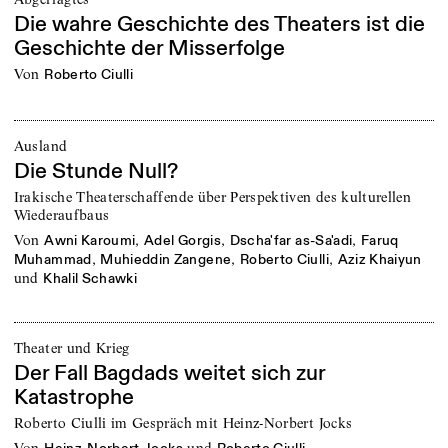
Die wahre Geschichte des Theaters ist die
Geschichte der Misserfolge
von
Roberto Ciulli
Ausland
Die Stunde Null?
Irakische Theaterschaffende über Perspektiven des kulturellen
Wiederaufbaus
von
,
,
,
Awni Karoumi
Adel Gorgis
Dscha'far as-Sa'adi
Faruq
,
,
,
Muhammad
Muhieddin Zangene
Roberto Ciulli
Aziz Khaiyun
und
Khalil Schawki
Theater und Krieg
Der Fall Bagdads weitet sich zur
Katastrophe
Roberto Ciulli im Gespräch mit Heinz-Norbert Jocks