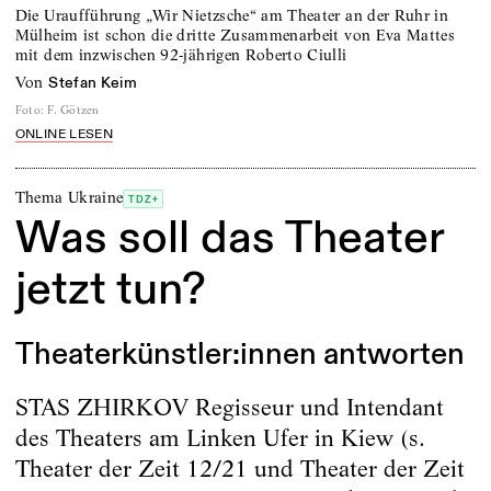
Die Uraufführung „Wir Nietzsche“ am Theater an der Ruhr in
Mülheim ist schon die dritte Zusammenarbeit von Eva Mattes
mit dem inzwischen 92-jährigen Roberto Ciulli
von
Stefan Keim
Foto
:
F. Götzen
ONLINE LESEN
Thema Ukraine
TDZ+
Was soll das Theater
jetzt tun?
Theaterkünstler:innen antworten
STAS ZHIRKOV Regisseur und Intendant
des Theaters am Linken Ufer in Kiew (s.
Theater der Zeit 12/21 und Theater der Zeit