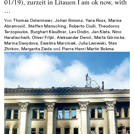
01/19), zurzeit in Litauen I am ok now, with
…
von
,
,
,
Thomas Ostermeier
Johan Simons
Yana Ross
Marina
,
,
,
Abramovič
Steffen Mensching
Roberto Ciulli
Theodoros
,
,
,
,
Terzopoulos
Burghart Klaußner
Lev Dodin
Jan Klata
Nino
,
,
,
,
Haratischwili
Oliver Frljić
Aleksandar Denić
Marta Górnicka
,
,
,
Marina Davydova
Ewelina Marciniak
Julia Lwowski
Stas
,
und
Zhirkov
Margarita Zieda
Pierre Henri Martin Bokma