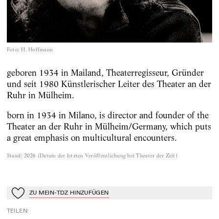
Foto
:
H. Hoffmann
geboren 1934 in Mailand, Theaterregisseur, Gründer
und seit 1980 Künstlerischer Leiter des Theater an der
Ruhr in Mülheim.
born in 1934 in Milano, is director and founder of the
Theater an der Ruhr in Mülheim/Germany, which puts
a great emphasis on multicultural encounters.
Stand
:
2026
(
Datum der letzten Veröffentlichung bei Theater der Zeit
)
ZU MEIN-TDZ HINZUFÜGEN
Zu Mein-TdZ hinzufügen
TEILEN
: