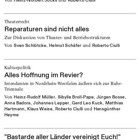
von
und
Heinz-Norbert Jocks
Roberto Ciulli
Theaterrecht
Reparaturen sind nicht alles
Zur Diskussion von Theater- und Betriebsstrukturen
von
,
und
Sven Schlötcke
Helmut Schäfer
Roberto Ciulli
Kulturpolitik
Alles Hoffnung im Revier?
Intendanten in Nordrhein-Westfalen äußern sich zur Ruhr-
Triennale
von
,
,
,
Heinz-Rudolf Müller
Sibylle Broll-Pape
Jürgen Bosse
,
,
,
Anna Badora
Johannes Lepper
Gerd Leo Kuck
Matthias
,
,
und
Hartmann
Klaus Weise
Roberto Ciulli
Hansgünther
Heyme
"Bastarde aller Länder vereinigt Euch!"