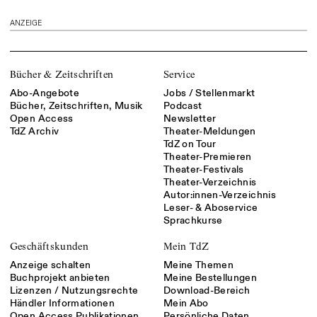
ANZEIGE
Bücher & Zeitschriften
Service
Abo-Angebote
Jobs / Stellenmarkt
Bücher, Zeitschriften, Musik
Podcast
Open Access
Newsletter
TdZ Archiv
Theater-Meldungen
TdZ on Tour
Theater-Premieren
Theater-Festivals
Theater-Verzeichnis
Autor:innen-Verzeichnis
Leser- & Aboservice
Sprachkurse
Geschäftskunden
Mein TdZ
Anzeige schalten
Meine Themen
Buchprojekt anbieten
Meine Bestellungen
Lizenzen / Nutzungsrechte
Download-Bereich
Händler Informationen
Mein Abo
Open Access Publikationen
Persönliche Daten