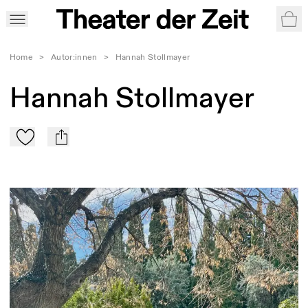
War
Home
>
Autor:innen
>
Hannah Stollmayer
Hannah Stollmayer
Zu Mein-TdZ hinzufügen
mail