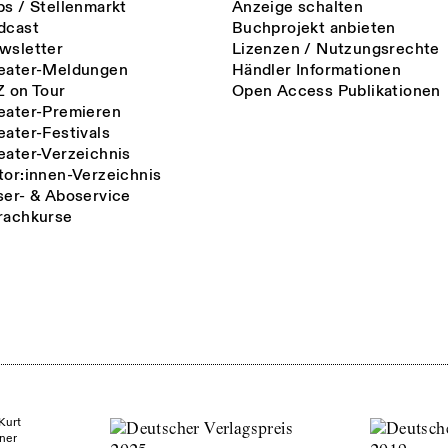
bs / Stellenmarkt
Anzeige schalten
dcast
Buchprojekt anbieten
wsletter
Lizenzen / Nutzungsrechte
eater-Meldungen
Händler Informationen
Z on Tour
Open Access Publikationen
eater-Premieren
eater-Festivals
eater-Verzeichnis
tor:innen-Verzeichnis
ser- & Aboservice
rachkurse
Kurt
ner