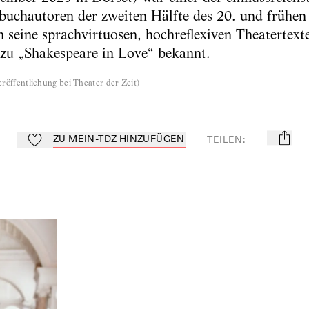
uchautoren der zweiten Hälfte des 20. und frühen 
 seine sprachvirtuosen, hochreflexiven Theatertext
zu „Shakespeare in Love“ bekannt.
röffentlichung bei Theater der Zeit
)
ZU MEIN-TDZ HINZUFÜGEN
TEILEN
:
mail
Zu Mein-TdZ hinzufügen