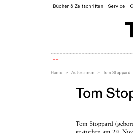
Bücher & Zeitschriften
Service
G
++
Home
>
Autor:innen
>
Tom Stoppard
Tom Sto
Tom Stoppard (geboren
gestorben am 29. Nove