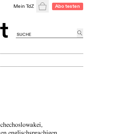
Warenkorb
Mein TdZ
Abo testen
schechoslowakei,
ten englischsprachigen