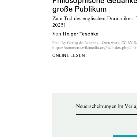
Philosophische Gedanken
große Publikum
Zum Tod des englischen Dramatikers
2025)
von
Holger Teschke
Foto
:
By Gorup de Besanez - Own work, CC BY-S
https://commons.wikimedia.org/w/index.php?cu
ONLINE LESEN
Neuerscheinungen im Verla