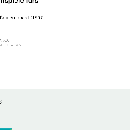
spiele fürs
 Tom Stoppard (1937 –
A 3.0,
rid=31341309
g