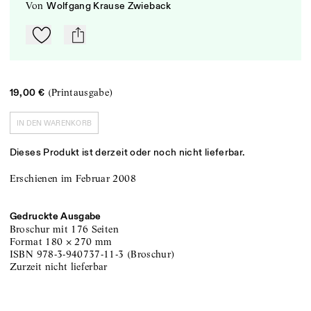
von
Wolfgang Krause Zwieback
Zu Mein-TdZ hinzufügen
mail
(Printausgabe)
19,00 €
IN DEN WARENKORB
Dieses Produkt ist derzeit oder noch nicht lieferbar.
Erschienen im Februar 2008
Gedruckte Ausgabe
Broschur
mit 176 Seiten
Format
180
×
270
mm
ISBN
978-3-940737-11-3
(
Broschur
)
zurzeit nicht lieferbar