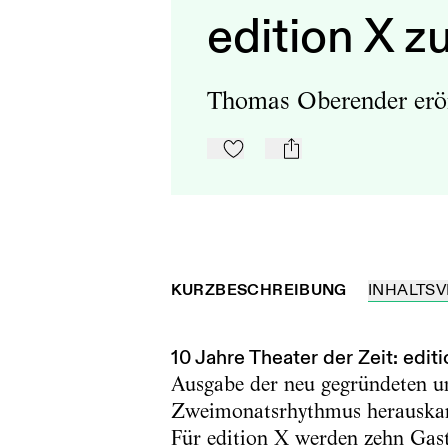
edition X 
Thomas Oberender eröf
Zu Mein-TdZ hinzufügen
mail
KURZBESCHREIBUNG
INHALTSV
10 Jahre Theater der Zeit: edi
Ausgabe der neu gegründeten un
Zweimonatsrhythmus herauskam. 
Für edition X werden zehn Gast