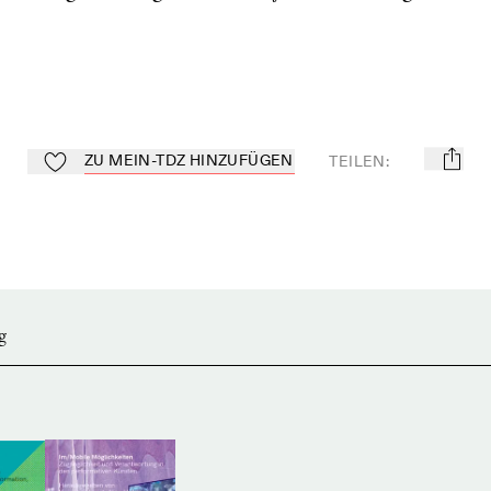
ZU MEIN-TDZ HINZUFÜGEN
TEILEN
:
mail
Zu Mein-TdZ hinzufügen
g