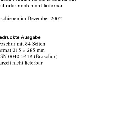
it oder noch nicht lieferbar.
rschienen im Dezember 2002
edruckte Ausgabe
roschur
mit 84 Seiten
ormat
215
×
285
mm
SSN
0040-5418
(
Broschur
)
zurzeit nicht lieferbar