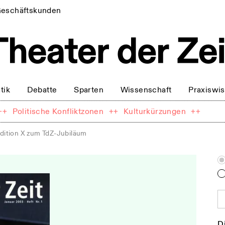
eschäftskunden
tik
Debatte
Sparten
Wissenschaft
Praxiswi
++
Politische Konfliktzonen
++
Kulturkürzungen
++
dition X zum TdZ-Jubiläum
D