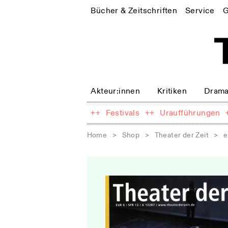
Bücher & Zeitschriften
Service
G
Akteur:innen
Kritiken
Drama
++
Festivals
++
Uraufführungen
Home
>
Shop
>
Theater der Zeit
>
e