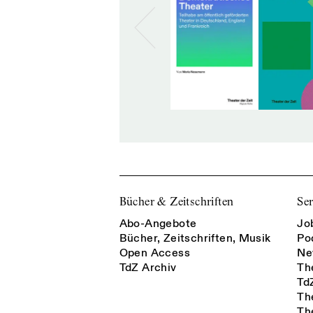
Bücher & Zeitschriften
Ser
Abo-Angebote
Jo
Bücher, Zeitschriften, Musik
Po
Open Access
Ne
TdZ Archiv
Th
Td
Th
Th