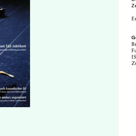
Ze
E
G
B
F
I