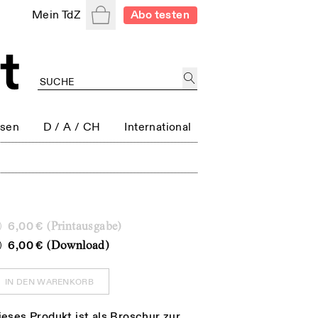
Warenkorb
Mein TdZ
Abo testen
ssen
D / A / CH
International
6,00 €
(Printausgabe)
6,00 €
(Download)
IN DEN WARENKORB
ieses Produkt ist als Broschur zur