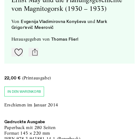
von Magnitogorsk (1930 – 1933)
von
und
Evgenija Vladimirovna Konyševa
Mark
Grigor’evič Meerovič
herausgegeben
von
Thomas Flierl
Zu Mein-TdZ hinzufügen
mail
(Printausgabe)
22,00 €
IN DEN WARENKORB
Erschienen im Januar 2014
Gedruckte Ausgabe
Paperback
mit 280 Seiten
Format
145
×
220
mm
ISBN
978-3-943881-14-1
(
Paperback
)