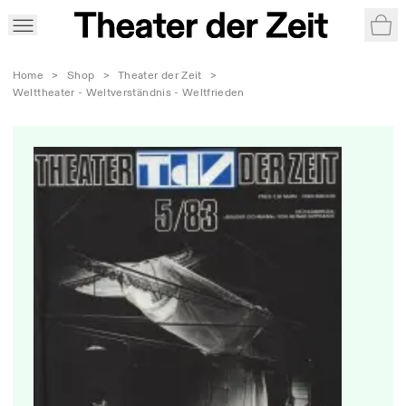
War
Home
>
Shop
>
Theater der Zeit
>
Welttheater - Weltverständnis - Weltfrieden