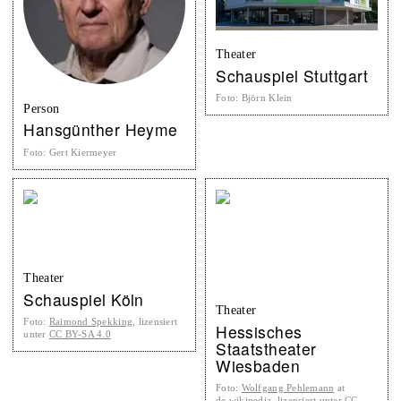
Theater
Schauspiel Stuttgart
Foto
:
Björn Klein
Person
Hansgünther Heyme
Foto
:
Gert Kiermeyer
Theater
Schauspiel Köln
Theater
Foto
:
Raimond Spekking
, lizensiert
Hessisches
unter
CC BY-SA 4.0
Staatstheater
Wiesbaden
Foto
:
Wolfgang Pehlemann
at
de.wikipedia
, lizensiert unter
CC