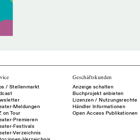
vice
Geschäftskunden
bs / Stellenmarkt
Anzeige schalten
dcast
Buchprojekt anbieten
wsletter
Lizenzen / Nutzungsrechte
eater-Meldungen
Händler Informationen
Z on Tour
Open Access Publikationen
eater-Premieren
eater-Festivals
eater-Verzeichnis
tor:innen-Verzeichnis