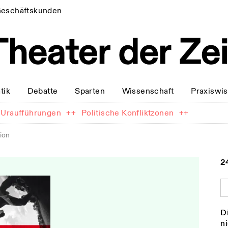
eschäftskunden
tik
Debatte
Sparten
Wissenschaft
Praxiswi
Uraufführungen
++
Politische Konfliktzonen
++
ion
2
D
ni