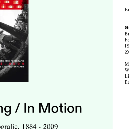
E
G
B
F
I
Mi
W
Li
E
g / In Motion
ografie. 1884 - 2009