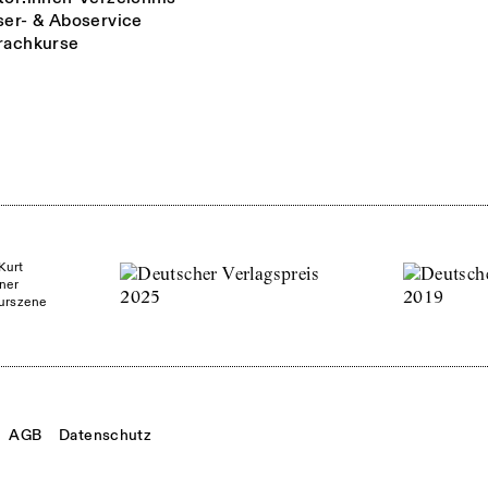
ser- & Aboservice
rachkurse
Kurt
ner
turszene
AGB
Datenschutz