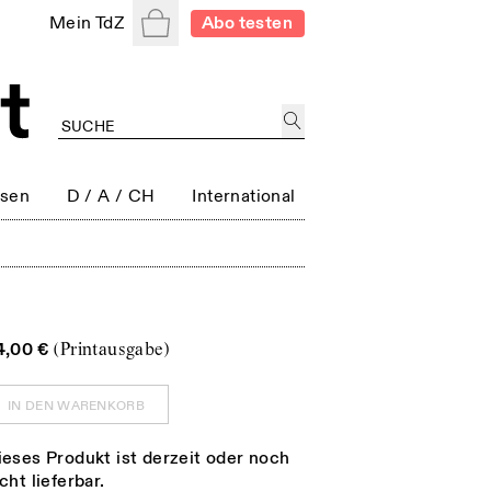
Warenkorb
Mein TdZ
Abo testen
ssen
D / A / CH
International
4,00 €
(Printausgabe)
IN DEN WARENKORB
ieses Produkt ist derzeit oder noch
cht lieferbar.