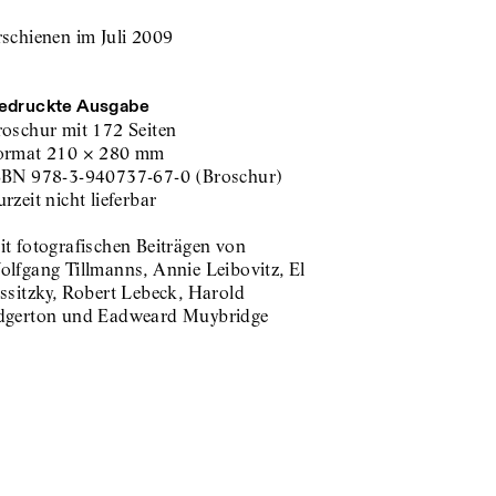
rschienen im Juli 2009
edruckte Ausgabe
roschur
mit 172 Seiten
ormat
210
×
280
mm
SBN
978-3-940737-67-0
(
Broschur
)
zurzeit nicht lieferbar
t fotografischen Beiträgen von
olfgang Tillmanns, Annie Leibovitz, El
ssitzky, Robert Lebeck, Harold
dgerton und Eadweard Muybridge