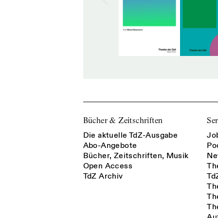
Bücher & Zeitschriften
Ser
Die aktuelle TdZ-Ausgabe
Jo
Abo-Angebote
Po
Bücher, Zeitschriften, Musik
Ne
Open Access
Th
TdZ Archiv
Td
Th
Th
Th
Au