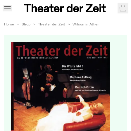
War
Home
>
Shop
>
Theater der Zeit
>
Wilson in Athen