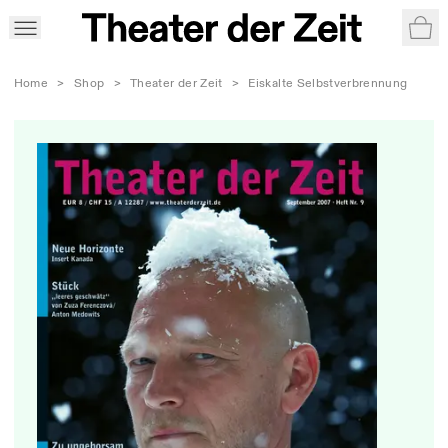
War
Home
>
Shop
>
Theater der Zeit
>
Eiskalte Selbstverbrennung