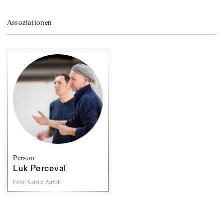
Assoziationen
Person
Luk Perceval
Foto
:
Carole Parodi