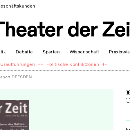
eschäftskunden
tik
Debatte
Sparten
Wissenschaft
Praxiswi
Uraufführungen
++
Politische Konfliktzonen
++
eport DRESDEN
E