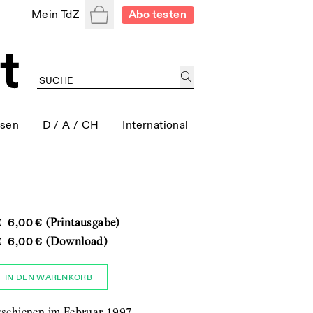
Warenkorb
Mein TdZ
Abo testen
ssen
D / A / CH
International
6,00 €
(Printausgabe)
6,00 €
(Download)
IN DEN WARENKORB
rschienen im Februar 1997