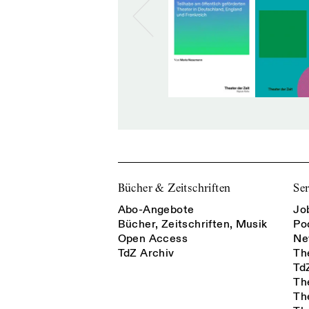
Bücher & Zeitschriften
Ser
Abo-Angebote
Jo
Bücher, Zeitschriften, Musik
Po
Open Access
Ne
TdZ Archiv
Th
Td
Th
Th