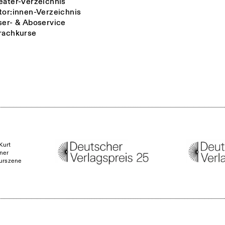
eater-Verzeichnis
tor:innen-Verzeichnis
ser- & Aboservice
rachkurse
Kurt
ner
turszene