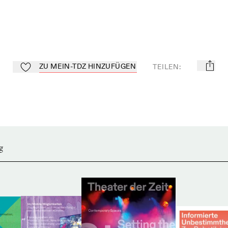
ZU MEIN-TDZ HINZUFÜGEN
TEILEN
:
mail
Zu Mein-TdZ hinzufügen
g