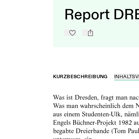
Report D
Zu Mein-TdZ hinzufügen
mail
KURZBESCHREIBUNG
INHALTSV
Was ist Dresden, fragt man nach
Was man wahrscheinlich dem Ni
aus einem Studenten-Ulk, näml
Engels Büchner-Projekt 1982 auf
begabte Dreierbande (Tom Paul