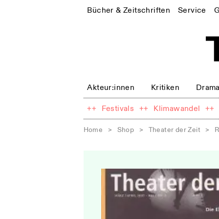
Bücher & Zeitschriften
Service
G
Akteur:innen
Kritiken
Drama
++
Festivals
++
Klimawandel
++
Home
>
Shop
>
Theater der Zeit
>
R