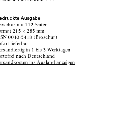
edruckte Ausgabe
roschur
mit 112 Seiten
ormat
215
×
285
mm
SSN
0040-5418
(
Broschur
)
sofort lieferbar
versandfertig in 1 bis 3 Werktagen
portofrei nach Deutschland
Versandkosten ins Ausland anzeigen