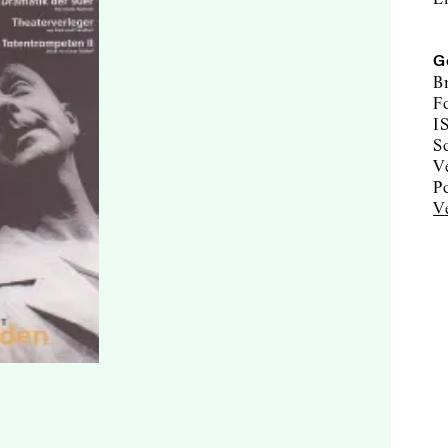
G
B
F
I