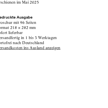
rschienen im Mai 2025
edruckte Ausgabe
roschur
mit 96 Seiten
ormat
218
×
282
mm
sofort lieferbar
versandfertig in 1 bis 3 Werktagen
portofrei nach Deutschland
Versandkosten ins Ausland anzeigen