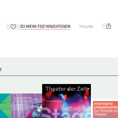
ZU MEIN-TDZ HINZUFÜGEN
TEILEN
:
mail
Zu Mein-TdZ hinzufügen
g