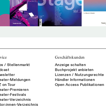
vice
Geschäftskunden
bs / Stellenmarkt
Anzeige schalten
dcast
Buchprojekt anbieten
wsletter
Lizenzen / Nutzungsrechte
eater-Meldungen
Händler Informationen
Z on Tour
Open Access Publikationen
eater-Premieren
eater-Festivals
eater-Verzeichnis
tor:innen-Verzeichnis