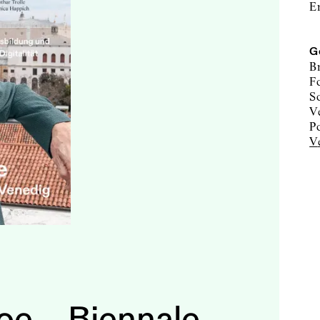
E
G
B
F
oe – Biennale