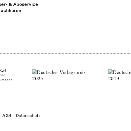
ser- & Aboservice
rachkurse
Kurt
ner
turszene
AGB
Datenschutz