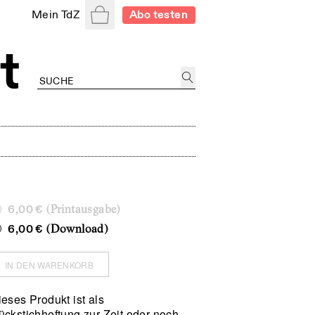
Warenkorb
Mein TdZ
Abo testen
6,00 €
(Printausgabe)
6,00 €
(Download)
IN DEN WARENKORB
eses Produkt ist als
ückstichheftung zur Zeit oder noch