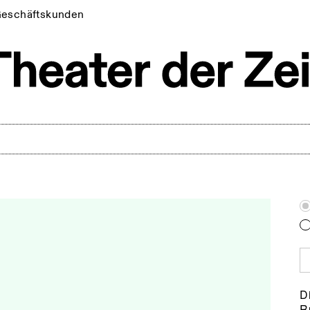
eschäftskunden
Di
R