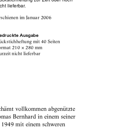
cht lieferbar.
rschienen im Januar 2006
edruckte Ausgabe
ückstichheftung
mit 40 Seiten
ormat
210
×
280
mm
zurzeit nicht lieferbar
rschämt vollkommen abgenützte
homas Bernhard in einem seiner
r 1949 mit einem schweren