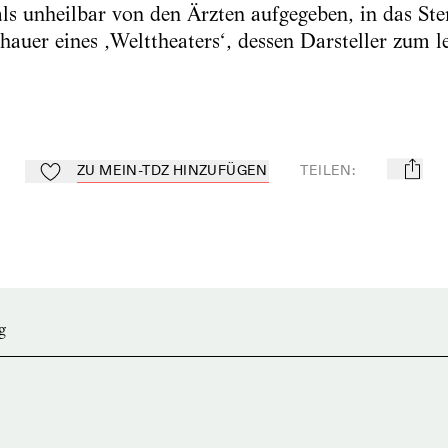
 als unheilbar von den Ärzten aufgegeben, in das 
hauer eines ‚Welttheaters‘, dessen Darsteller zum le
ZU MEIN-TDZ HINZUFÜGEN
TEILEN
:
mail
Zu Mein-TdZ hinzufügen
g