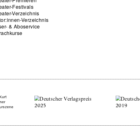
eater-Premieren
eater-Festivals
eater-Verzeichnis
tor:innen-Verzeichnis
ser- & Aboservice
rachkurse
Kurt
ner
turszene