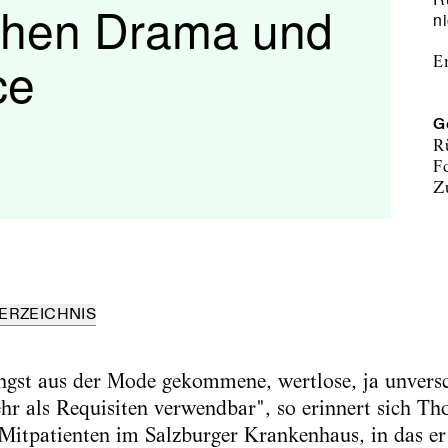
chen Drama und
ni
ce
E
G
R
F
ERZEICHNIS
 längst aus der Mode gekommene, wertlose, ja unve
ehr als Requisiten verwendbar", so erinnert sich T
Mitpatienten im Salzburger Krankenhaus, in das e