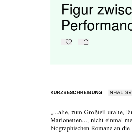
Figur zwis
Performan
Zu Mein-TdZ hinzufügen
mail
KURZBESCHREIBUNG
INHALTSV
„...alte, zum Großteil uralte,
Marionetten..., nicht einmal m
biographischen Romane an die 