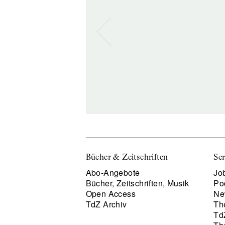
Bücher & Zeitschriften
Ser
Abo-Angebote
Job
Bücher, Zeitschriften, Musik
Po
Open Access
Ne
TdZ Archiv
Th
Td