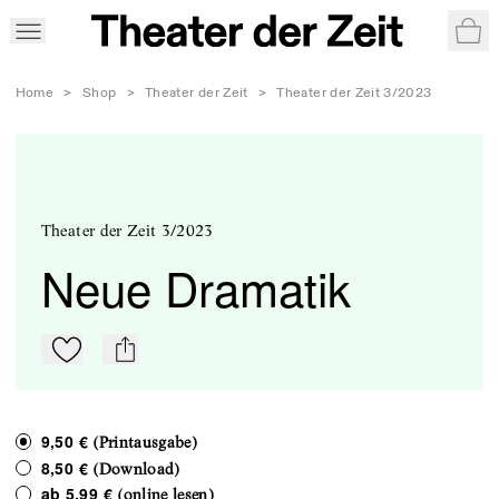
War
Home
>
Shop
>
Theater der Zeit
>
Theater der Zeit 3/2023
Theater der Zeit 3/2023
Neue Dramatik
Zu Mein-TdZ hinzufügen
mail
9,50 €
(Printausgabe)
8,50 €
(Download)
ab
5,99 €
(online lesen)