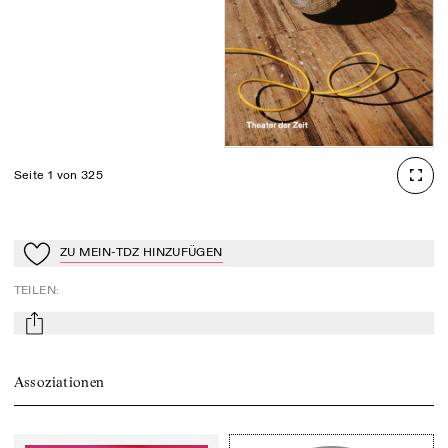
Seite 1 von 325
ZU MEIN-TDZ HINZUFÜGEN
Zu Mein-TdZ hinzufügen
TEILEN
:
mail
Assoziationen