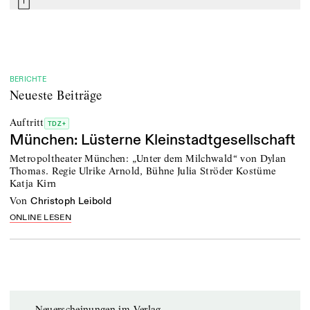
mail
BERICHTE
Neueste Beiträge
Auftritt
TDZ+
München: Lüsterne Kleinstadtgesellschaft
Metropoltheater München: „Unter dem Milchwald“ von Dylan
Thomas. Regie Ulrike Arnold, Bühne Julia Ströder Kostüme
Katja Kirn
von
Christoph Leibold
ONLINE LESEN
Neuerscheinungen im Verlag