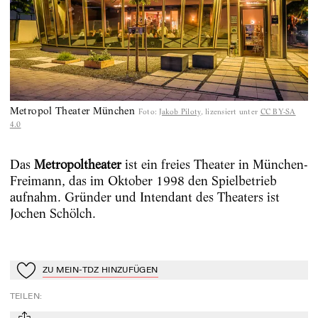
Metropol Theater München
Foto
:
Jakob Piloty
, lizensiert unter
CC BY-SA
4.0
Das
Metropoltheater
ist ein freies Theater in München-
Freimann, das im Oktober 1998 den Spielbetrieb
aufnahm. Gründer und Intendant des Theaters ist
Jochen Schölch.
ZU MEIN-TDZ HINZUFÜGEN
Zu Mein-TdZ hinzufügen
TEILEN
: