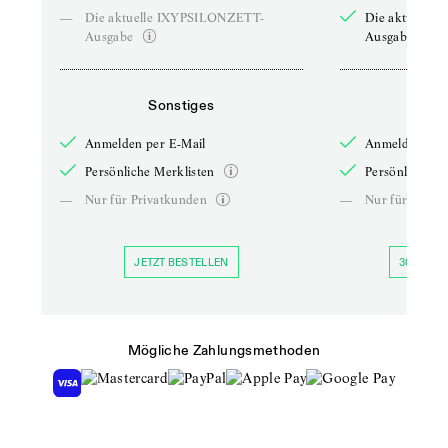
—
Die aktuelle IXYPSILONZETT-
Die aktuelle
Ausgabe
Ausgabe
Sonstiges
So
Anmelden per E-Mail
Anmelden per 
Persönliche Merklisten
Persönliche Me
—
Nur für Privatkunden
—
Nur für Priva
JETZT BESTELLEN
30 TAGE 
Mögliche Zahlungsmethoden