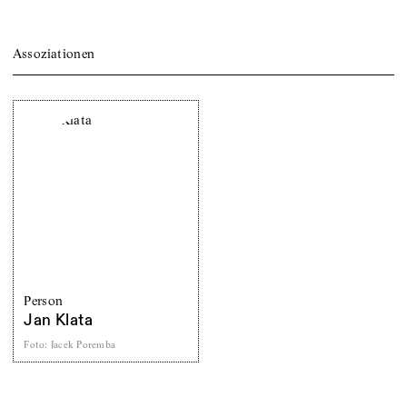
Assoziationen
Person
Jan Klata
Foto
:
Jacek Poremba