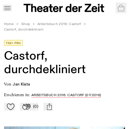
War
Home
>
Shop
>
Arbeitsbuch 2016: Castorf
>
Castorf, durchdekliniert
TDZ+ PRO
Castorf,
durchdekliniert
von
Jan Klata
Erschienen in
:
ARBEITSBUCH 2016: CASTORF (07/2016)
(
0
)
Zu Mein-TdZ hinzufügen
Applaudieren
mail