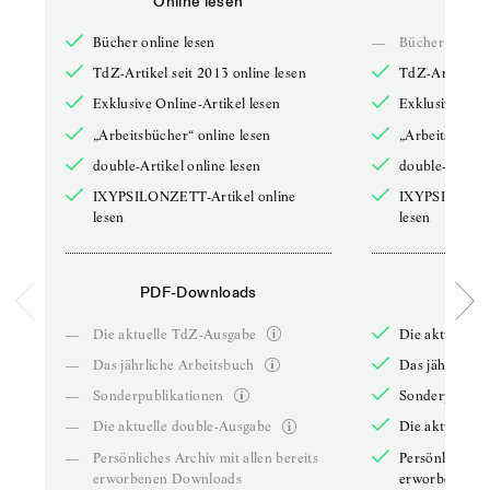
Online lesen
Onli
Bücher online lesen
—
Bücher online 
TdZ-Artikel seit 2013 online lesen
TdZ-Artikel se
Exklusive Online-Artikel lesen
Exklusive Onli
„Arbeitsbücher“ online lesen
„Arbeitsbücher
double-Artikel online lesen
double-Artikel
IXYPSILONZETT-Artikel online
IXYPSILONZET
lesen
lesen
PDF-Downloads
PDF-
—
Die aktuelle TdZ-Ausgabe
Die aktuelle 
—
Das jährliche Arbeitsbuch
Das jährliche 
—
Sonderpublikationen
Sonderpublika
—
Die aktuelle double-Ausgabe
Die aktuelle 
—
Persönliches Archiv mit allen bereits
Persönliches A
erworbenen Downloads
erworbenen D