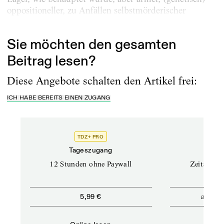
oppositioneller, zu Anfällen selbstmörderischer
Anarchie...
Sie möchten den gesamten
Beitrag lesen?
Diese Angebote schalten den Artikel frei:
ICH HABE BEREITS EINEN ZUGANG
TDZ+ PRO
Tageszugang
Stand
12 Stunden ohne Paywall
Zeitschrif
ab
5,99 €
5,9