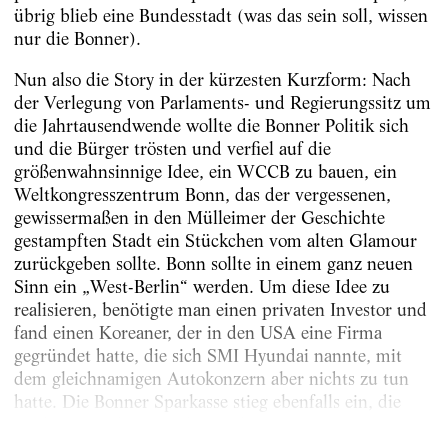
übrig blieb eine Bundesstadt (was das sein soll, wissen
nur die Bonner).
Nun also die Story in der kürzesten Kurzform: Nach
der Verlegung von Parlaments- und Regierungssitz um
die Jahrtausendwende wollte die Bonner Politik sich
und die Bürger trösten und verfiel auf die
größenwahnsinnige Idee, ein WCCB zu bauen, ein
Weltkongresszentrum Bonn, das der vergessenen,
gewissermaßen in den Mülleimer der Geschichte
gestampften Stadt ein Stückchen vom alten Glamour
zurückgeben sollte. Bonn sollte in einem ganz neuen
Sinn ein „West-Berlin“ werden. Um diese Idee zu
realisieren, benötigte man einen privaten Investor und
fand einen Koreaner, der in den USA eine Firma
gegründet hatte, die sich SMI Hyundai nannte, mit
dem gleichnamigen Autokonzern aber nichts zu tun
hatte. Die Bonner Sparkasse stieg ebenfalls ein, die
Stadt musste bürgen, der Stadtrat stimmte...