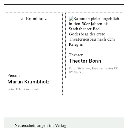
Theater
Theater Bonn
Foto
:
Sir James
, lizensiert unter
CC
BY-SA 3.0
Person
Martin Krumbholz
Foto
:
Felix Krumbholz
Neuerscheinungen im Verlag