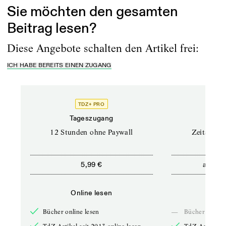
Sie möchten den gesamten
Beitrag lesen?
Diese Angebote schalten den Artikel frei:
ICH HABE BEREITS EINEN ZUGANG
TDZ+ PRO
Tageszugang
Stand
12 Stunden ohne Paywall
Zeitschrif
ab
5,99 €
5,9
Online lesen
Onli
Bücher online lesen
—
Bücher online 