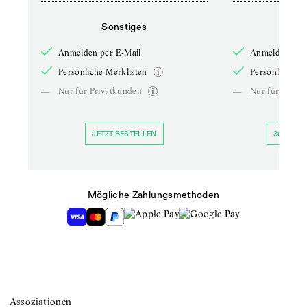
Sonstiges
So
Anmelden per E-Mail
Anmelden per 
Persönliche Merklisten
Persönliche Me
—
Nur für Privatkunden
—
Nur für Priva
JETZT BESTELLEN
30 TAGE 
Mögliche Zahlungsmethoden
Assoziationen