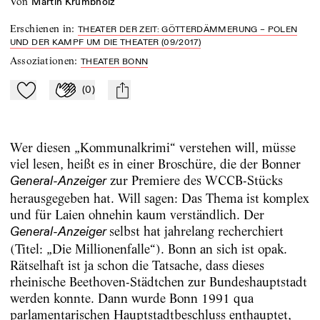
von
Martin Krumbholz
Erschienen in
:
THEATER DER ZEIT: GÖTTERDÄMMERUNG – POLEN
UND DER KAMPF UM DIE THEATER (09/2017)
Assoziationen
:
THEATER BONN
(
0
)
Zu Mein-TdZ hinzufügen
Applaudieren
mail
Wer diesen „Kommunalkrimi“ verstehen will, müsse
viel lesen, heißt es in einer Broschüre, die der Bonner
zur Premiere des WCCB-Stücks
General-Anzeiger
herausgegeben hat. Will sagen: Das Thema ist komplex
und für Laien ohnehin kaum verständlich. Der
selbst hat jahrelang recherchiert
General-Anzeiger
(Titel: „Die Millionenfalle“). Bonn an sich ist opak.
Rätselhaft ist ja schon die Tatsache, dass dieses
rheinische Beethoven-Städtchen zur Bundeshauptstadt
werden konnte. Dann wurde Bonn 1991 qua
parlamentarischen Hauptstadtbeschluss enthauptet,