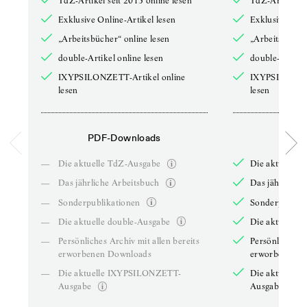
TdZ-Artikel seit 2013 online lesen
TdZ-Artikel se
Exklusive Online-Artikel lesen
Exklusive Onli
„Arbeitsbücher“ online lesen
„Arbeitsbücher
double-Artikel online lesen
double-Artikel
IXYPSILONZETT-Artikel online
IXYPSILONZET
lesen
lesen
PDF-Downloads
PDF-
—
Die aktuelle TdZ-Ausgabe
Die aktuelle 
—
Das jährliche Arbeitsbuch
Das jährliche 
—
Sonderpublikationen
Sonderpublika
—
Die aktuelle double-Ausgabe
Die aktuelle 
—
Persönliches Archiv mit allen bereits
Persönliches A
erworbenen Downloads
erworbenen D
—
Die aktuelle IXYPSILONZETT-
Die aktuelle
Ausgabe
Ausgabe