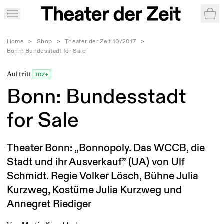
War
Home
>
Shop
>
Theater der Zeit 10/2017
>
Bonn: Bundesstadt for Sale
Auftritt
TDZ+
Bonn: Bundesstadt
for Sale
Theater Bonn: „Bonnopoly. Das WCCB, die
Stadt und ihr Ausverkauf” (UA) von Ulf
Schmidt. Regie Volker Lösch, Bühne Julia
Kurzweg, Kostüme Julia Kurzweg und
Annegret Riediger