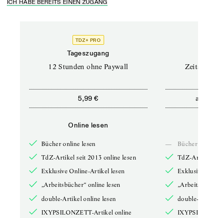
ICH HABE BEREITS EINEN ZUGANG
TDZ+ PRO
Tageszugang
Stand
12 Stunden ohne Paywall
Zeitschrif
ab
5,99 €
5,9
Online lesen
Onli
Bücher online lesen
—
Bücher online 
TdZ-Artikel seit 2013 online lesen
TdZ-Artikel se
Exklusive Online-Artikel lesen
Exklusive Onli
„Arbeitsbücher“ online lesen
„Arbeitsbücher
double-Artikel online lesen
double-Artikel
IXYPSILONZETT-Artikel online
IXYPSILONZET