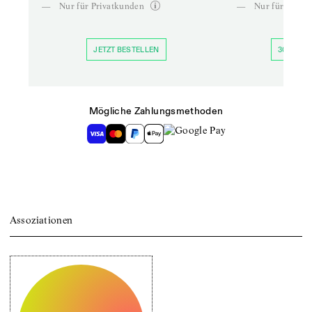
—
Nur für Privatkunden
—
Nur für Priva
JETZT BESTELLEN
30 TAGE 
Mögliche Zahlungsmethoden
Assoziationen