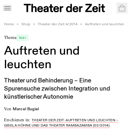
War
Home
>
Shop
>
Theater der Zeit 4/2014
>
Auftreten und leuchten
Thema
TDZ+
Auftreten und
leuchten
Theater und Behinderung – Eine
Spurensuche zwischen Integration und
künstlerischer Autonomie
von
Marcel Bugiel
Erschienen in
:
THEATER DER ZEIT: AUFTRETEN UND LEUCHTEN –
GISELA HÖHNE UND DAS THEATER RAMBAZAMBA (03/2014)