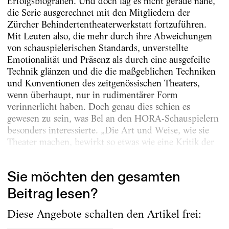
Erfolgsbiografien. Und doch lag es nicht gerade nahe,
die Serie ausgerechnet mit den Mitgliedern der
Zürcher Behindertentheaterwerkstatt fortzuführen.
Mit Leuten also, die mehr durch ihre Abweichungen
von schauspielerischen Standards, unverstellte
Emotionalität und Präsenz als durch eine ausgefeilte
Technik glänzen und die die maßgeblichen Techniken
und Konventionen des zeitgenössischen Theaters,
wenn überhaupt, nur in rudimentärer Form
verinnerlicht haben. Doch genau dies schien es
gewesen zu sein, was Bel an den HORA-Schauspielern
besonders interessierte. „Die Art und Weise, wie sie
Theater machen, bewirkt so etwas wie eine Kritik der
Kritik, mit der ich...
Sie möchten den gesamten
Beitrag lesen?
Diese Angebote schalten den Artikel frei: