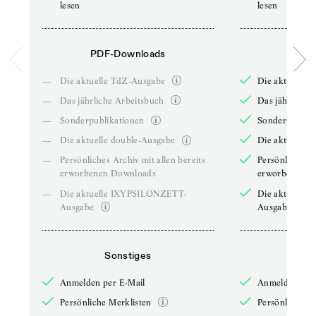
lesen
lesen
PDF-Downloads
PDF-
—
Die aktuelle TdZ-Ausgabe
Die aktuelle 
—
Das jährliche Arbeitsbuch
Das jährliche 
—
Sonderpublikationen
Sonderpublika
—
Die aktuelle double-Ausgabe
Die aktuelle 
—
Persönliches Archiv mit allen bereits
Persönliches A
erworbenen Downloads
erworbenen D
—
Die aktuelle IXYPSILONZETT-
Die aktuelle
Ausgabe
Ausgabe
Sonstiges
So
Anmelden per E-Mail
Anmelden per 
Persönliche Merklisten
Persönliche Me