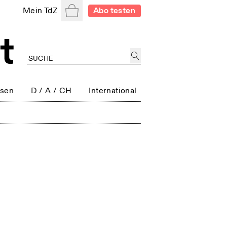
Warenkorb
Mein TdZ
Abo testen
ssen
D / A / CH
International