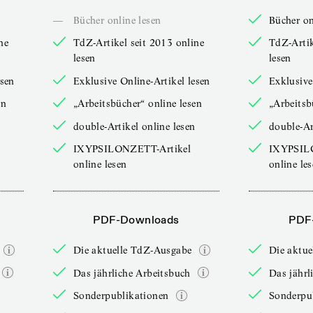
—
Bücher online lesen
Bücher on
ne
TdZ-Artikel seit 2013 online
TdZ-Artik
lesen
lesen
esen
Exklusive Online-Artikel lesen
Exklusive
en
„Arbeitsbücher“ online lesen
„Arbeitsb
double-Artikel online lesen
double-Ar
IXYPSILONZETT-Artikel
IXYPSIL
online lesen
online le
PDF-Downloads
PDF
Die aktuelle TdZ-Ausgabe
Die aktu
Das jährliche Arbeitsbuch
Das jährl
Sonderpublikationen
Sonderpu