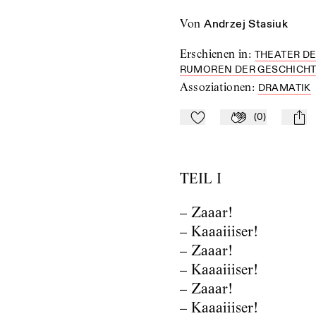
von
Andrzej Stasiuk
Erschienen in
:
THEATER DE
RUMOREN DER GESCHICHTE 
Assoziationen
:
DRAMATIK
(
0
)
Zu Mein-TdZ hinzufügen
Applaudieren
mail
TEIL I
– Zaaar!
– Kaaaiiiser!
– Zaaar!
– Kaaaiiiser!
– Zaaar!
– Kaaaiiiser!