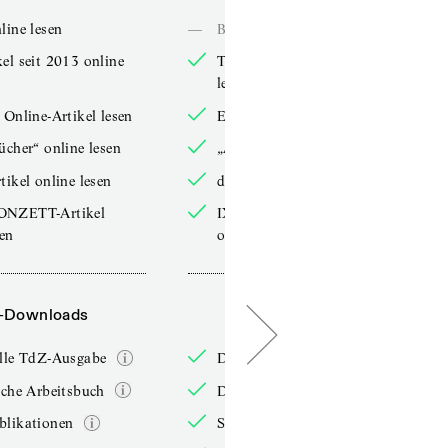
line lesen
—
Bücher online lesen
el seit 2013 online
TdZ-Artikel seit 2013 online
lesen
 Online-Artikel lesen
Exklusive Online-Artikel lesen
ücher“ online lesen
„Arbeitsbücher“ online lesen
tikel online lesen
double-Artikel online lesen
ONZETT-Artikel
IXYPSILONZETT-Artikel
sen
online lesen
-Downloads
PDF-Downloads
elle TdZ-Ausgabe
Die aktuelle TdZ-Ausgabe
iche Arbeitsbuch
Das jährliche Arbeitsbuch
blikationen
Sonderpublikationen