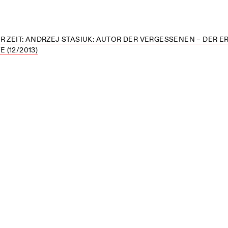
R ZEIT: ANDRZEJ STASIUK: AUTOR DER VERGESSENEN – DER E
(12/2013)