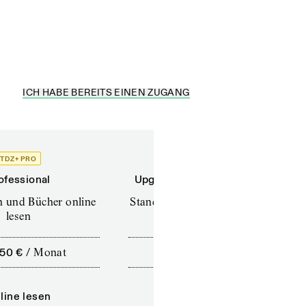
ICH HABE BEREITS EINEN ZUGANG
TDZ+ PRO
TDZ+
ofessional
Upgrade für Printabonnenten
en und Bücher online
Standard (TdZ+) – Zeitschriften
lesen
online lesen
,50 €
/
Monat
10,00 €
/
12 Monate
line lesen
Online lesen