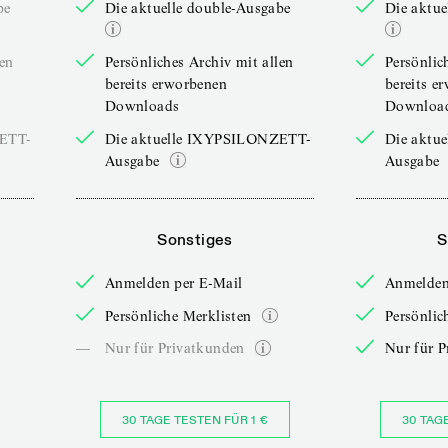
be
Die aktuelle double-Ausgabe
Die aktue
len
Persönliches Archiv mit allen
Persönlic
bereits erworbenen
bereits e
Downloads
Downloa
ZETT-
Die aktuelle IXYPSILONZETT-
Die aktu
Ausgabe
Ausgabe
Sonstiges
S
Anmelden per E-Mail
Anmelden
Persönliche Merklisten
Persönlic
—
Nur für Privatkunden
Nur für P
30 TAGE TESTEN FÜR 1 €
30 TAG