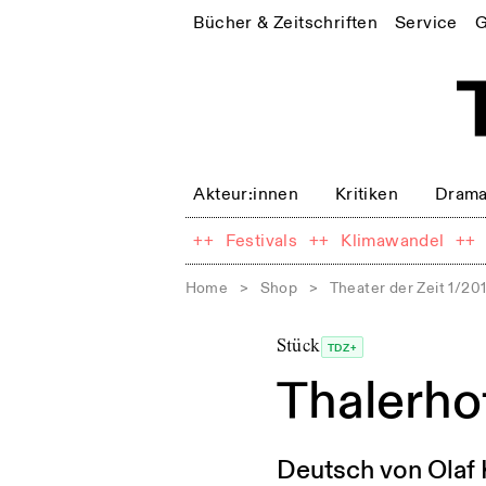
Bücher & Zeitschriften
Service
G
Akteur:innen
Kritiken
Drama
++
Festivals
++
Klimawandel
++
Home
>
Shop
>
Theater der Zeit 1/20
Stück
TDZ+
Thalerho
Deutsch von Olaf 