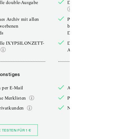
lle double-Ausgabe
Die aktuelle double-Ausgabe
hes Archiv mit allen
Persönliches Archiv mit allen
rworbenen
bereits erworbenen
ds
Downloads
elle IXYPSILONZETT-
Die aktuelle IXYPSILONZETT-
Ausgabe
onstiges
Sonstiges
 per E-Mail
Anmelden per E-Mail
he Merklisten
Persönliche Merklisten
rivatkunden
Nur für Privatkunden
E TESTEN FÜR 1 €
JETZT BESTELLEN