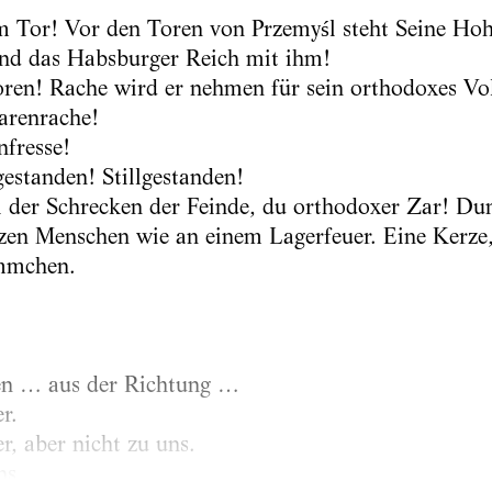
 Tor! Vor den Toren von Przemyśl steht Seine Hoh
und das Habsburger Reich mit ihm!
ren! Rache wird er nehmen für sein orthodoxes Vo
tarenrache!
nfresse!
lgestanden! Stillgestanden!
i der Schrecken der Feinde, du orthodoxer Zar! Dunk
en Menschen wie an einem Lagerfeuer. Eine Kerze, 
ämmchen.
en … aus der Richtung …
r.
, aber nicht zu uns.
ns.