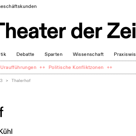
eschäftskunden
tik
Debatte
Sparten
Wissenschaft
Praxiswi
Uraufführungen
++
Politische Konfliktzonen
++
13
>
Thalerhof
f
Kühl