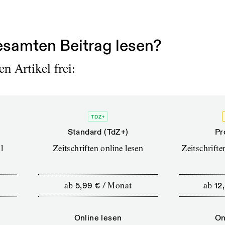
st still?
samten Beitrag lesen?
n Artikel frei:
TDZ+
Standard (TdZ+)
Pr
l
Zeitschriften online lesen
Zeitschrift
ab
5,99 €
/
Monat
ab
12
Online lesen
On