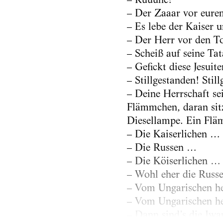
– Der Zaaar vor eurem
– Es lebe der Kaiser 
– Der Herr vor den To
– Scheiß auf seine Ta
– Gefickt diese Jesuite
– Stillgestanden! Stil
– Deine Herrschaft se
Flämmchen, daran sitz
Diesellampe. Ein Fl
– Die Kaiserlichen …
– Die Russen …
– Die Köiserlichen …
– Wohl eher die Russ
– Vom Ungarischen he
– Vom Ungarischen her
– Dann sind’s die Iwa