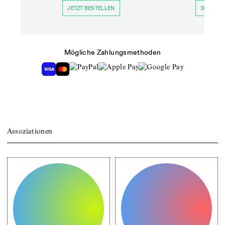
JETZT BESTELLEN
30 TAGE 
Mögliche Zahlungsmethoden
Assoziationen