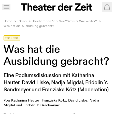
War
Home
>
Shop
>
Recherchen 105: Wie? Wofür? Wie weiter?
>
Was hat die Ausbildung gebracht?
TDZ+ PRO
Was hat die
Ausbildung gebracht?
Eine Podiumsdiskussion mit Katharina
Hauter, David Liske, Nadja Migdal, Fridolin Y.
Sandmeyer und Franziska Kötz (Moderation)
von
,
,
,
Katharina Hauter
Franziska Kötz
David Liske
Nadia
und
Migdal
Fridolin Y. Sandmeyer