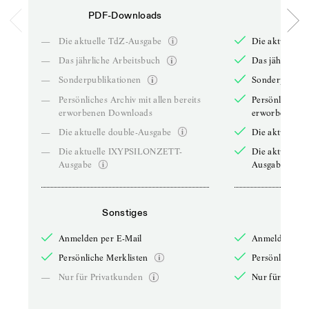
PDF-Downloads
PDF-
—
Die aktuelle TdZ-Ausgabe
Die aktuelle 
—
Das jährliche Arbeitsbuch
Das jährliche 
—
Sonderpublikationen
Sonderpublika
—
Persönliches Archiv mit allen bereits
Persönliches A
erworbenen Downloads
erworbenen D
—
Die aktuelle double-Ausgabe
Die aktuelle 
—
Die aktuelle IXYPSILONZETT-
Die aktuelle
Ausgabe
Ausgabe
Sonstiges
So
Anmelden per E-Mail
Anmelden per 
Persönliche Merklisten
Persönliche Me
—
Nur für Privatkunden
Nur für Priva