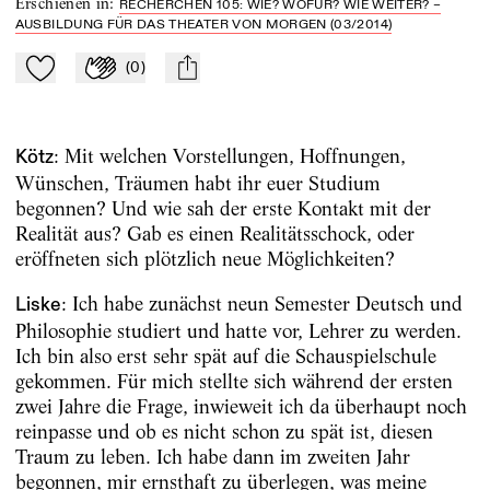
Erschienen in
:
RECHERCHEN 105: WIE? WOFÜR? WIE WEITER? –
AUSBILDUNG FÜR DAS THEATER VON MORGEN (03/2014)
(
0
)
Zu Mein-TdZ hinzufügen
Applaudieren
mail
: Mit welchen Vorstellungen, Hoffnungen,
Kötz
Wünschen, Träumen habt ihr euer Studium
begonnen? Und wie sah der erste Kontakt mit der
Realität aus? Gab es einen Realitätsschock, oder
eröffneten sich plötzlich neue Möglichkeiten?
: Ich habe zunächst neun Semester Deutsch und
Liske
Philosophie studiert und hatte vor, Lehrer zu werden.
Ich bin also erst sehr spät auf die Schauspielschule
gekommen. Für mich stellte sich während der ersten
zwei Jahre die Frage, inwieweit ich da überhaupt noch
reinpasse und ob es nicht schon zu spät ist, diesen
Traum zu leben. Ich habe dann im zweiten Jahr
begonnen, mir ernsthaft zu überlegen, was meine