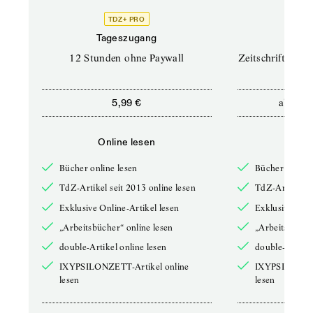
TDZ+ PRO
TD
Tageszugang
Prof
12 Stunden ohne Paywall
Zeitschriften un
ab
5,99 €
12,5
Online lesen
Onli
Bücher online lesen
Bücher online 
TdZ-Artikel seit 2013 online lesen
TdZ-Artikel se
Exklusive Online-Artikel lesen
Exklusive Onli
„Arbeitsbücher“ online lesen
„Arbeitsbücher
double-Artikel online lesen
double-Artikel
IXYPSILONZETT-Artikel online
IXYPSILONZET
lesen
lesen