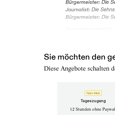
Die Se
Bürgermeister:
Die Sehnsu
Journalist:
Die Se
Bürgermeister:
Gedankenprotokoll I:
Longing in my heart. F
Süßer Traum des Meer
Sie möchten den ge
Diese Angebote schalten de
TDZ+ PRO
Tageszugang
12 Stunden ohne Paywal