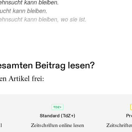
hnsucht kann bleiben.
cht kann bleiben.
hnsucht kann bleiben, wo sie ist.
lying like a dart.
es...
samten Beitrag lesen?
n Artikel frei:
TDZ+
Standard (TdZ+)
Pr
l
Zeitschriften online lesen
Zeitschrift