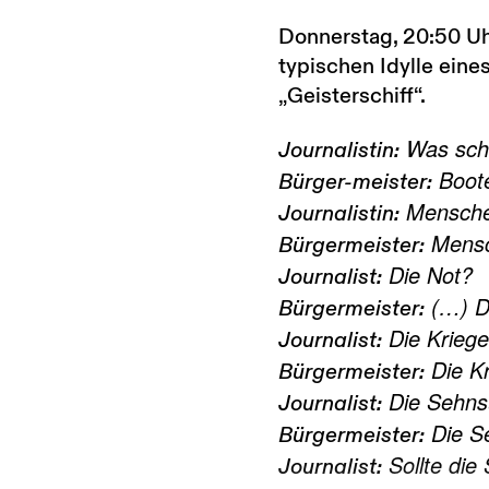
Donnerstag, 20:50 Uh
typischen Idylle eine
„Geisterschiff“.
Was schl
Journalistin:
Boote
Bürger-
meister:
Mensch
Journalistin:
Mensc
Bürgermeister:
Die Not?
Journa
list:
(…) Di
Bürgermeister:
Die Krieg
Journalist:
Die Kr
Bürger
meister:
Die Sehns
Journalist:
Die S
Bürgermeister:
Sollte die
Journalist: