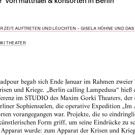
“ von matthaei & konsorten in Berlin
R ZEIT: AUFTRETEN UND LEUCHTEN – GISELA HÖHNE UND D
KI THEATER
dpour begab sich Ende Januar im Rahmen zweier T
risen und Kriege. „Berlin calling Lampedusa“ hieß 
erenz im STUDIO des Maxim Gorki Theaters, der 
liner Sophiensælen, die operative Expedition „Im 
ten vorangegangen war. Projekte, die so eindringli
künstlerischen Form griff, um seine Eindrücke zu sc
m Apparat wurde: zum Apparat der Krisen und Kriege