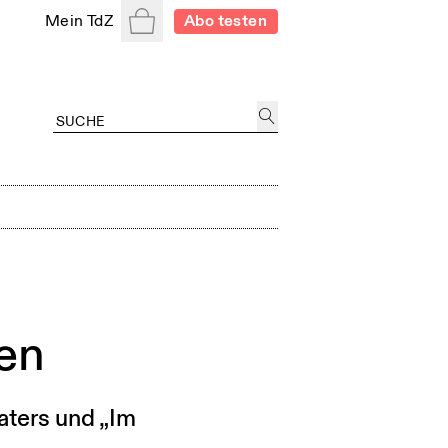
Warenkorb
Mein TdZ
Abo testen
en
aters und „Im