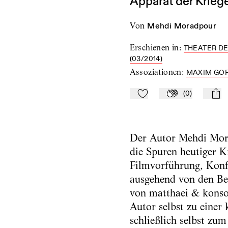
Apparat der Kriege
von
Mehdi Moradpour
Erschienen in
:
THEATER DE
(03/2014)
Assoziationen
:
MAXIM GOR
(
0
)
Zu Mein-TdZ hinzufügen
Applaudieren
mail
Der Autor Mehdi Mora
die Spuren heutiger K
Filmvorführung, Konf
ausgehend von den Ber
von matthaei & konsor
Autor selbst zu einer 
schließlich selbst zu