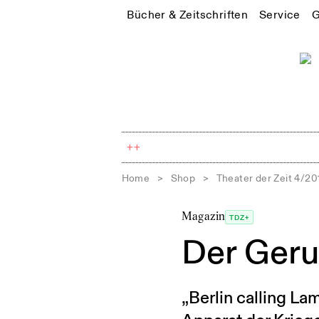
Bücher & Zeitschriften
Service
G
++
Home
>
Shop
>
Theater der Zeit 4/20
Magazin
TDZ+
Der Geru
„Berlin calling L