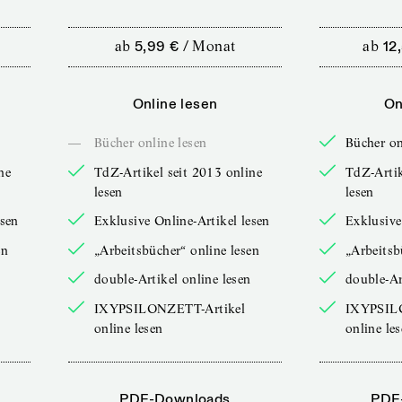
ab
5,99 €
/
Monat
ab
12
Online lesen
On
—
Bücher online lesen
Bücher on
ne
TdZ-Artikel seit 2013 online
TdZ-Artik
lesen
lesen
esen
Exklusive Online-Artikel lesen
Exklusive
en
„Arbeitsbücher“ online lesen
„Arbeitsb
double-Artikel online lesen
double-Ar
IXYPSILONZETT-Artikel
IXYPSIL
online lesen
online le
PDF-Downloads
PDF