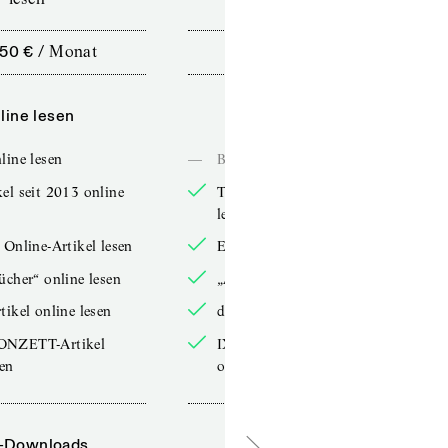
,50 €
/
Monat
10,00 €
/
12 Monate
line lesen
Online lesen
line lesen
—
Bücher online lesen
el seit 2013 online
TdZ-Artikel seit 2013 online
lesen
 Online-Artikel lesen
Exklusive Online-Artikel lesen
ücher“ online lesen
„Arbeitsbücher“ online lesen
tikel online lesen
double-Artikel online lesen
ONZETT-Artikel
IXYPSILONZETT-Artikel
sen
online lesen
-Downloads
PDF-Downloads