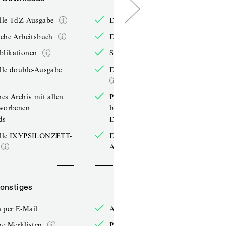
elle TdZ-Ausgabe
Die aktuelle TdZ-Ausgabe
iche Arbeitsbuch
Das jährliche Arbeitsbuch
blikationen
Sonderpublikationen
lle double-Ausgabe
Die aktuelle double-Ausgabe
hes Archiv mit allen
Persönliches Archiv mit allen
rworbenen
bereits erworbenen
ds
Downloads
elle IXYPSILONZETT-
Die aktuelle IXYPSILONZETT-
Ausgabe
onstiges
Sonstiges
 per E-Mail
Anmelden per E-Mail
he Merklisten
Persönliche Merklisten