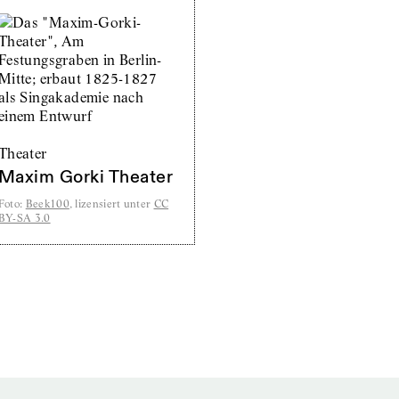
Theater
Maxim Gorki Theater
Foto
:
Beek100
, lizensiert unter
CC
BY-SA 3.0