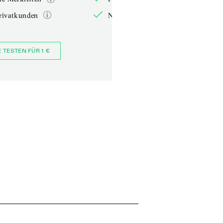
rivatkunden
Nur für Privatkunden
E TESTEN FÜR 1 €
JETZT BESTELLEN