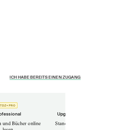
ICH HABE BEREITS EINEN ZUGANG
TDZ+ PRO
TDZ+
ofessional
Upgrade für Printabonnenten
en und Bücher online
Standard (TdZ+) – Zeitschriften
lesen
online lesen