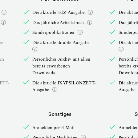
Die aktuelle TdZ-Ausgabe
Die aktu
Das jährliche Arbeitsbuch
Das jährl
Sonderpublikationen
Sonderpu
be
Die aktuelle double-Ausgabe
Die aktue
len
Persönliches Archiv mit allen
Persönlic
bereits erworbenen
bereits e
Downloads
Downloa
ZETT-
Die aktuelle IXYPSILONZETT-
Die aktu
Ausgabe
Ausgabe
Sonstiges
S
Anmelden per E-Mail
Anmelden
Persönliche Merklisten
Persönlic