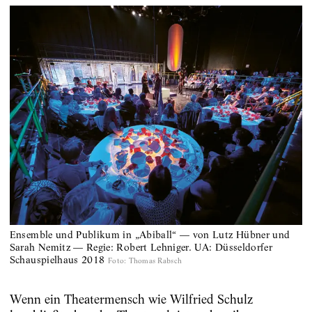
Ensemble und Publikum in „Abiball“ — von Lutz Hübner und
Sarah Nemitz — Regie: Robert Lehniger. UA: Düsseldorfer
Schauspielhaus 2018
Foto
:
Thomas Rabsch
Wenn ein Theatermensch wie Wilfried Schulz