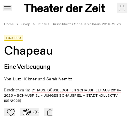
War
Home
>
Shop
>
D’haus. Düsseldorfer Schauspielhaus 2016–2026
TDZ+ PRO
Chapeau
Eine Verbeugung
von
und
Lutz Hübner
Sarah Nemitz
Erschienen in
:
D’HAUS. DÜSSELDORFER SCHAUSPIELHAUS 2016–
2026 – SCHAUSPIEL – JUNGES SCHAUSPIEL – STADT:KOLLEKTIV
(05/2026)
(
0
)
Zu Mein-TdZ hinzufügen
Applaudieren
mail