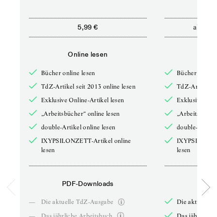
ab
5,99 €
12,5
Online lesen
Onli
Bücher online lesen
Bücher online 
TdZ-Artikel seit 2013 online lesen
TdZ-Artikel se
Exklusive Online-Artikel lesen
Exklusive Onli
„Arbeitsbücher“ online lesen
„Arbeitsbücher
double-Artikel online lesen
double-Artikel
IXYPSILONZETT-Artikel online
IXYPSILONZET
lesen
lesen
PDF-Downloads
PDF-
—
Die aktuelle TdZ-Ausgabe
Die aktuelle 
—
Das jährliche Arbeitsbuch
Das jährliche 