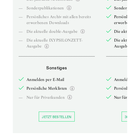
—
Sonderpublikationen
Sonderpublika
—
Persönliches Archiv mit allen bereits
Persönliches A
erworbenen Downloads
erworbenen D
—
Die aktuelle double-Ausgabe
Die aktuelle 
—
Die aktuelle IXYPSILONZETT-
Die aktuelle
Ausgabe
Ausgabe
Sonstiges
So
Anmelden per E-Mail
Anmelden per 
Persönliche Merklisten
Persönliche Me
—
Nur für Privatkunden
Nur für Priva
JETZT BESTELLEN
30 TAGE 