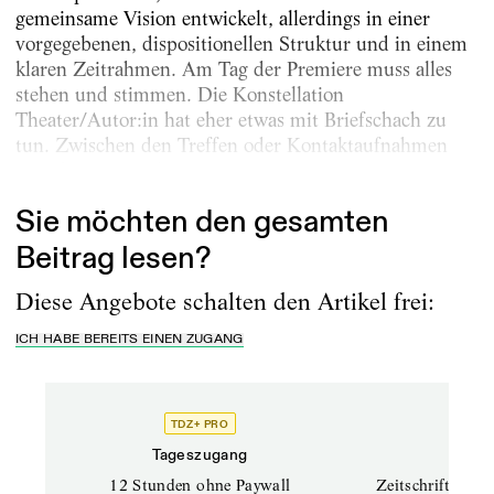
gemeinsame Vision entwickelt, allerdings in einer
vorgegebenen, dispositionellen Struktur und in einem
klaren Zeitrahmen. Am Tag der Premiere muss alles
stehen und stimmen. Die Konstellation
Theater/Autor:in hat eher etwas mit Briefschach zu
tun. Zwischen den Treffen oder Kontaktaufnahmen
vergeht Zeit, in der...
Sie möchten den gesamten
Beitrag lesen?
Diese Angebote schalten den Artikel frei:
ICH HABE BEREITS EINEN ZUGANG
TDZ+ PRO
TD
Tageszugang
Prof
12 Stunden ohne Paywall
Zeitschriften un