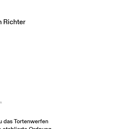
 Richter
on
u das Tortenwerfen