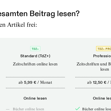
e...
samten Beitrag lesen?
n Artikel frei:
TDZ+
TDZ+ PR
Standard (TdZ+)
Professio
Zeitschriften online lesen
Zeitschriften und 
lesen
ab
5,99 €
/
Monat
ab
12,50 €
/
Online lesen
Online le
—
Bücher online lesen
Bücher online les