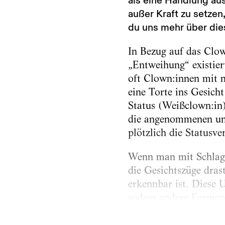
als eine Handlung aus
außer Kraft zu setzen
du uns mehr über die
In Bezug auf das Clow
„Entweihung“ existiert
oft Clown:innen mit n
eine Torte ins Gesich
Status (Weißclown:in)
die angenommenen und
plötzlich die Statusve
Wenn man mit Schlagsa
die Gesichtszüge dras
erkennbar ist. Diese U
sodass andere Formen 
Battle of the Century
2