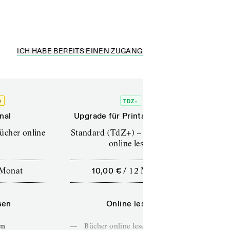
ICH HABE BEREITS EINEN ZUGANG
O
TDZ+
nal
Upgrade für Printabonnenten
Up
Bücher online
Standard (TdZ+) – Zeitschriften
Pro
online lesen
Monat
10,00 €
/
12 Monate
sen
Online lesen
en
—
Bücher online lesen