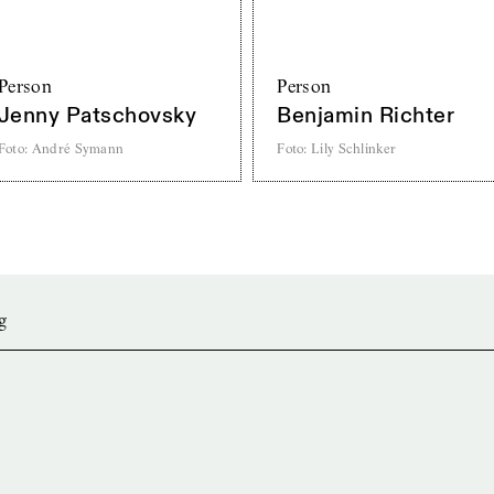
Person
Person
Jenny Patschovsky
Benjamin Richter
Foto
:
André Symann
Foto
:
Lily Schlinker
g