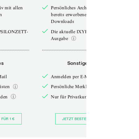
iv mit allen
Persönliches Archiv mit allen
n
bereits erworbenen
Downloads
YPSILONZETT-
Die aktuelle IXYPSILONZETT-
Ausgabe
es
Sonstiges
Mail
Anmelden per E-Mail
isten
Persönliche Merklisten
nden
Nur für Privatkunden
 FÜR 1 €
JETZT BESTELLEN