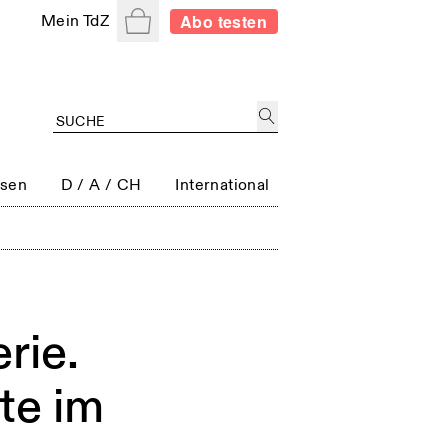
Warenkorb
Abo testen
Mein TdZ
ssen
D / A / CH
International
rie.
te im