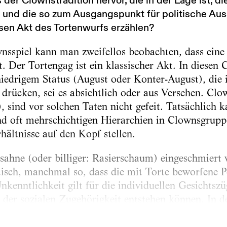
 der Clownstradition hervor, die in der Lage ist, d
, und die so zum Ausgangspunkt für politische Au
sen Akt des Tortenwurfs erzählen?
nsspiel kann man zweifellos beobachten, dass eine
. Der Tortengag ist ein klassischer Akt. In diesen 
iedrigem Status (August oder Konter-August), die
t drücken, sei es absichtlich oder aus Versehen. C
, sind vor solchen Taten nicht gefeit. Tatsächlich 
 oft mehrschichtigen Hierarchien in Clownsgrupp
rhältnisse auf den Kopf stellen.
hne (oder billiger: Rasierschaum) eingeschmiert w
tisch, manchmal so, dass die mit Torte beworfene 
nkenntlichkeit gilt für die individuellen Gesichtszü
der sozialen Zugehörigkeit entstehen können. In d
mit Laurel und Hardy in den Hauptrollen beginnen