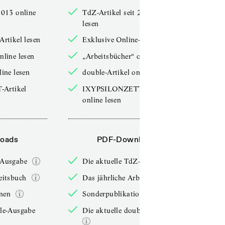
2013 online
TdZ-Artikel seit 2013 online
lesen
Artikel lesen
Exklusive Online-Artikel lesen
nline lesen
„Arbeitsbücher“ online lesen
line lesen
double-Artikel online lesen
Artikel
IXYPSILONZETT-Artikel
online lesen
oads
PDF-Downloads
-Ausgabe
Die aktuelle TdZ-Ausgabe
eitsbuch
Das jährliche Arbeitsbuch
nen
Sonderpublikationen
ble-Ausgabe
Die aktuelle double-Ausgabe