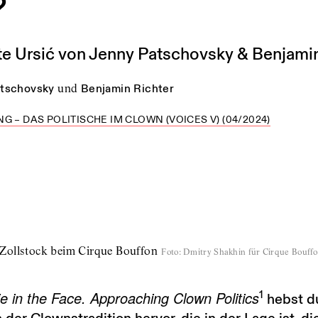
?
te Ursić von Jenny Patschovsky & Benjamin
tschovsky
und
Benjamin Richter
G – DAS POLITISCHE IM CLOWN (VOICES V) (04/2024)
Zollstock beim Cirque Bouffon
Foto
:
Dmitry Shakhin für Cirque Bouff
e in the Face. Approaching Clown Politics
1
hebst d