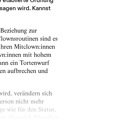
ie etablierte Ordnung
ssagen wird. Kannst
 Beziehung zur
Clownsroutinen sind es
 ihren Mitclown:innen
lown:innen mit hohem
kann ein Tortenwurf
en aufbrechen und
ird, verändern sich
Person nicht mehr
ge wie für den Status,
em Slapstick-Klassiker
 die Protagonisten