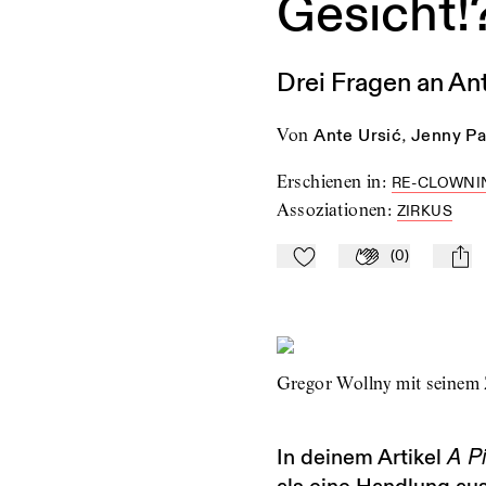
Gesicht!
Drei Fragen an An
von
Ante Ursić
,
Jenny Pa
Erschienen in
:
RE-CLOWNIN
Assoziationen
:
ZIRKUS
(
0
)
Zu Mein-TdZ hinzufügen
Applaudieren
mail
Gregor Wollny mit seinem 
A Pi
In deinem Artikel