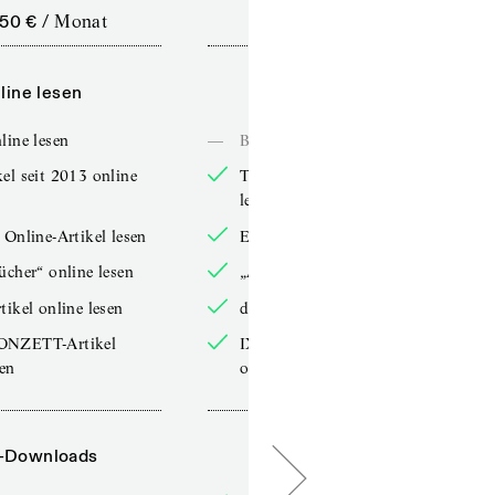
,50 €
/
Monat
10,00 €
/
12 Monate
line lesen
Online lesen
line lesen
—
Bücher online lesen
el seit 2013 online
TdZ-Artikel seit 2013 online
lesen
 Online-Artikel lesen
Exklusive Online-Artikel lesen
ücher“ online lesen
„Arbeitsbücher“ online lesen
tikel online lesen
double-Artikel online lesen
ONZETT-Artikel
IXYPSILONZETT-Artikel
sen
online lesen
-Downloads
PDF-Downloads