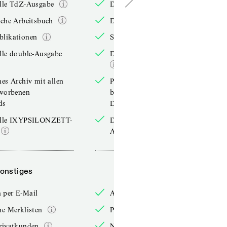
elle TdZ-Ausgabe
Die aktuelle TdZ-Ausgabe
iche Arbeitsbuch
Das jährliche Arbeitsbuch
blikationen
Sonderpublikationen
lle double-Ausgabe
Die aktuelle double-Ausgabe
hes Archiv mit allen
Persönliches Archiv mit allen
rworbenen
bereits erworbenen
ds
Downloads
elle IXYPSILONZETT-
Die aktuelle IXYPSILONZETT-
Ausgabe
onstiges
Sonstiges
 per E-Mail
Anmelden per E-Mail
he Merklisten
Persönliche Merklisten
rivatkunden
Nur für Privatkunden