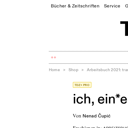
Bücher & Zeitschriften
Service
G
++
Home
>
Shop
>
Arbeitsbuch 2021: tr
TDZ+ PRO
ich, ein*
von
Nenad Čupić