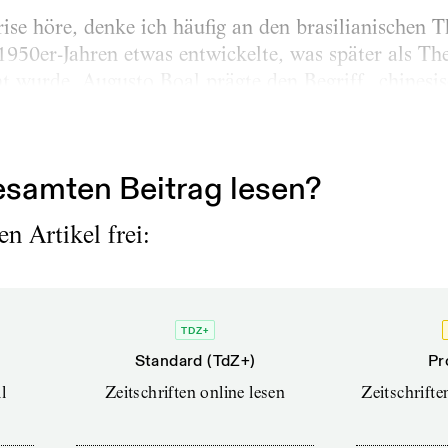
se höre, denke ich häufig an den brasilianischen
1950er-Jahren etwas entwickelte, was später als The
 wurde. Augusto Boal prägte den Begriff „chinesis
, dass es „im Mandarin und im Koreanischen wie au
…] nicht nur ein einziges Schriftzeichen...
samten Beitrag lesen?
n Artikel frei:
TDZ+
Standard (TdZ+)
Pr
l
Zeitschriften online lesen
Zeitschrift