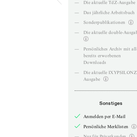
—
Die aktuelle TdZ-Ausgabe
—
Das jährliche Arbeitsbuch
—
Sonderpublikationen
—
Die aktuelle double-Ausga
—
Persönliches Archiv mit al
bereits erworbenen
Downloads
—
Die aktuelle IXYPSILON
Ausgabe
Sonstiges
Anmelden per E-Mail
Persönliche Merklisten
—
Nur für Privatkunden