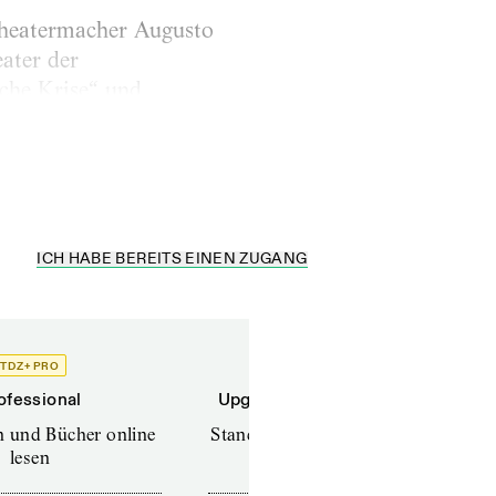
 Theatermacher Augusto
ater der
che Krise“ und
ch in anderen
ICH HABE BEREITS EINEN ZUGANG
TDZ+ PRO
TDZ+
ofessional
Upgrade für Printabonnenten
en und Bücher online
Standard (TdZ+) – Zeitschriften
lesen
online lesen