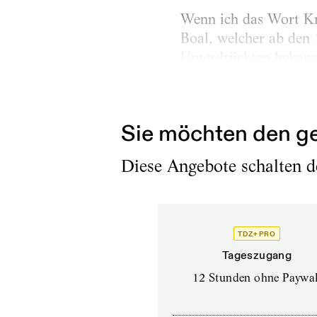
Wenn ich das Wort Kri
Boal, welcher ab den 
Unterdrückten bekannt
verwies damit darauf
asiatischen Sprachen [
Sie möchten den ge
Diese Angebote schalten de
TDZ+ PRO
Tageszugang
12 Stunden ohne Paywal