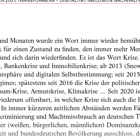
H 2021: TRANSFORMERS – DIGITALITÄT INKLUSION NACHHALTIG
n und Monaten wurde ein Wort immer wieder bemüh
k für einen Zustand zu finden, den immer mehr Me
nd sich darin wiederfinden. Es ist das Wort Krise
se, Bankenkrise und Immobilienkrise; ab 2013 (Sno
vatsphäre und digitalen Selbstbestimmung; seit 2015
imes; spätestens seit 2016 die Krise der politische
-Krise, Armutskrise, Klimakrise … Seit 2020 ist
iederum offenbart, in welcher Krise sich auch die I
 In immer kürzeren zeitlichen Abständen werden Fäl
skriminierung und Machtmissbrauch an deutschen T
der (weißen, bürgerlichen, männlichen) Dominanzku
it und bundesdeutschen Bevölkerung ausschloss, d