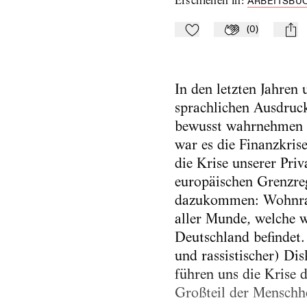
Erschienen in
:
ARBEITSBUC
(
0
)
Zu Mein-TdZ hinzufügen
Applaudieren
mail
In den letzten Jahre
sprachlichen Ausdruc
bewusst wahrnehmen u
war es die Finanzkri
die Krise unserer Pri
europäischen Grenzreg
dazukommen: Wohnraum
aller Munde, welche w
Deutschland befindet.
und rassistischer) Di
führen uns die Krise 
Großteil der Menschhe