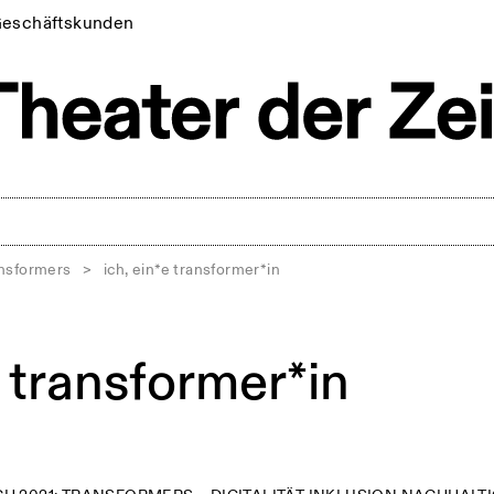
eschäftskunden
ansformers
>
ich, ein*e transformer*in
e transformer*in