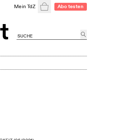
Warenkorb
Mein TdZ
Abo testen