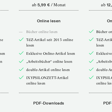
ab
5,99 €
/
Monat
ab
12
Online lesen
On
—
Bücher online lesen
Bücher on
ne
TdZ-Artikel seit 2013 online
TdZ-Artik
lesen
lesen
esen
Exklusive Online-Artikel lesen
Exklusive
en
„Arbeitsbücher“ online lesen
„Arbeitsb
double-Artikel online lesen
double-Ar
IXYPSILONZETT-Artikel
IXYPSIL
online lesen
online le
PDF-Downloads
PDF