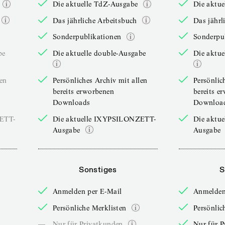
Die aktuelle TdZ-Ausgabe
Die aktu
Das jährliche Arbeitsbuch
Das jährl
Sonderpublikationen
Sonderpu
be
Die aktuelle double-Ausgabe
Die aktue
len
Persönliches Archiv mit allen
Persönlic
bereits erworbenen
bereits e
Downloads
Downloa
ZETT-
Die aktuelle IXYPSILONZETT-
Die aktu
Ausgabe
Ausgabe
Sonstiges
S
Anmelden per E-Mail
Anmelden
Persönliche Merklisten
Persönlic
—
Nur für Privatkunden
Nur für P