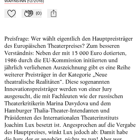
WAHNSINN (12/2018)
(
0
)
Zu Mein-TdZ hinzufügen
Applaudieren
mail
Preisfrage: Wer wählt eigentlich den Hauptpreisträger
des Europäischen Theaterpreises? Zum besseren
Verständnis: Neben der mit 15 000 Euro dotierten,
1986 durch die EU-Kommission initiierten und
jährlich verliehenen Auszeichnung gibt es eine Reihe
weiterer Preisträger in der Kategorie „Neue
theatralische Realitäten“. Diese sogenannten
Innovationspreisträger werden von einer Jury
ausgesucht, die mit Fachleuten wie der russischen
Theaterkritikerin Marina Davydova und dem
Hamburger Thalia-Theater-Intendanten und
Präsidenten des Internationalen Theaterinstituts
Joachim Lux besetzt ist. Angesprochen auf die Vergabe
des Hauptpreises, winkt Lux jedoch ab: Damit habe
die Jury, der er angehört, nichts zu tun! Aber wer