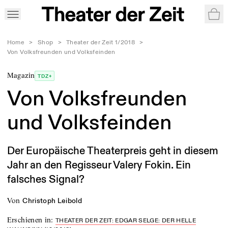
War
Home
>
Shop
>
Theater der Zeit 1/2018
>
Von Volksfreunden und Volksfeinden
Magazin
TDZ+
Von Volksfreunden
und Volksfeinden
Der Europäische Theaterpreis geht in diesem
Jahr an den Regisseur Valery Fokin. Ein
falsches Signal?
von
Christoph Leibold
Erschienen in
:
THEATER DER ZEIT: EDGAR SELGE: DER HELLE