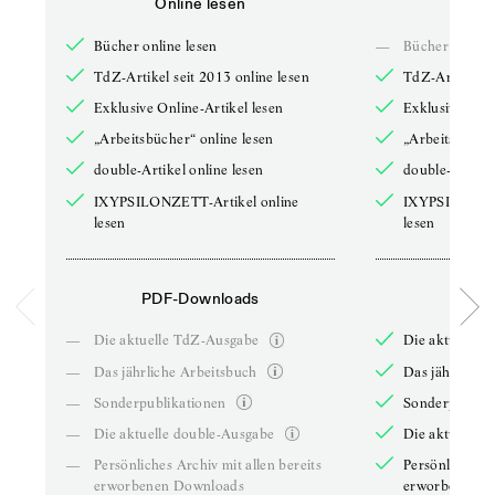
Online lesen
Onli
Bücher online lesen
—
Bücher online 
TdZ-Artikel seit 2013 online lesen
TdZ-Artikel se
Exklusive Online-Artikel lesen
Exklusive Onli
„Arbeitsbücher“ online lesen
„Arbeitsbücher
double-Artikel online lesen
double-Artikel
IXYPSILONZETT-Artikel online
IXYPSILONZET
lesen
lesen
PDF-Downloads
PDF-
—
Die aktuelle TdZ-Ausgabe
Die aktuelle 
—
Das jährliche Arbeitsbuch
Das jährliche 
—
Sonderpublikationen
Sonderpublika
—
Die aktuelle double-Ausgabe
Die aktuelle 
—
Persönliches Archiv mit allen bereits
Persönliches A
erworbenen Downloads
erworbenen D