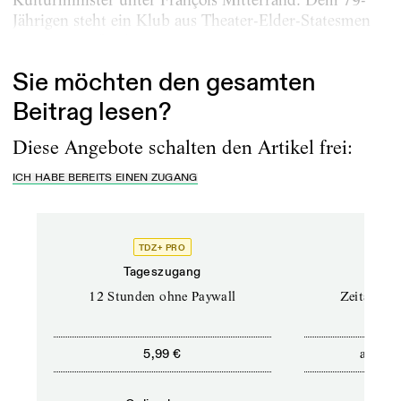
Jährigen steht ein Klub aus Theater-Elder-Statesmen
zur Seite, außerdem...
Sie möchten den gesamten
Beitrag lesen?
Diese Angebote schalten den Artikel frei:
ICH HABE BEREITS EINEN ZUGANG
TDZ+ PRO
Tageszugang
Stand
12 Stunden ohne Paywall
Zeitschrif
ab
5,99 €
5,9