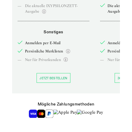
—
Die aktuelle IXYPSILONZETT-
Die aktuelle
Ausgabe
Ausgabe
Sonstiges
So
Anmelden per E-Mail
Anmelden per 
Persönliche Merklisten
Persönliche Me
—
Nur für Privatkunden
—
Nur für Priva
JETZT BESTELLEN
30 TAGE 
Mögliche Zahlungsmethoden