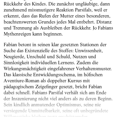
Rückkehr des Kindes. Die zunächst ungläubige, dann
zunehmend missmutigere Reaktion Parsifals, weil er
erkennt, dass das Rufen der Mutter eines besonderen,
beachtenswerten Grundes jedes Mal entbehrt. Distanz
und Trennung als Ausbleiben der Rückkehr. Jo Fabians
Mythenreigen kann beginnen.
Fabian betont in seinen klar gesetzten Stationen der
Suche das Existenzielle des Stoffes: Unwissenheit,
Neugierde, Unschuld und Schuld, Nutzen und
Sinnlosigkeit individuellen Lernens. Zudem die
Wirkungsmächtigkeit eingefahrener Verhaltensmuster.
Das klassische Entwicklungsschema, im höfischen
Aventiure-Roman als doppelter Kursus mit
pädagogischem Zeigefinger gesetzt, bricht Fabian
dabei schnell. Fabians Parsifal verhält sich am Ende
der Inszenierung nicht viel anders als zu deren Beginn.
Sein kindlich anmutender Optimismus, seine nie
versiegende Unmittelbarkeit, seine oft unbegründete
Willensstärke bleiben trotz erschütternder