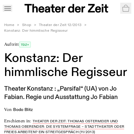
War
Home
>
Shop
>
Theater der Zeit 12/2013
>
Konstanz: Der himmlische Regisseur
Auftritt
TDZ+
Konstanz: Der
himmlische Regisseur
Theater Konstanz : „Parsifal“ (UA) von Jo
Fabian. Regie und Ausstattung Jo Fabian
von
Bodo Blitz
Erschienen in
:
THEATER DER ZEIT: THOMAS OSTERMEIER UND
THOMAS OBERENDER: DIE SYSTEMFRAGE – STADTTHEATER ODER
FREIES ARBEITEN? EIN STREITGESPRÄCH (11/2013)