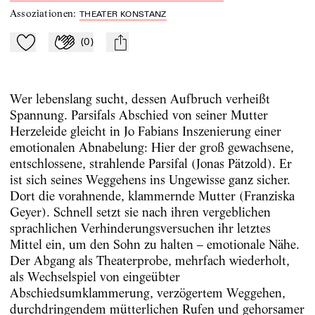
Assoziationen
:
THEATER KONSTANZ
(
0
)
Zu Mein-TdZ hinzufügen
Applaudieren
mail
Wer lebenslang sucht, dessen Aufbruch verheißt
Spannung. Parsifals Abschied von seiner Mutter
Herzeleide gleicht in Jo Fabians Inszenierung einer
emotionalen Abnabelung: Hier der groß gewachsene,
entschlossene, strahlende Parsifal (Jonas Pätzold). Er
ist sich seines Weggehens ins Ungewisse ganz sicher.
Dort die vorahnende, klammernde Mutter (Franziska
Geyer). Schnell setzt sie nach ihren vergeblichen
sprachlichen Verhinderungsversuchen ihr letztes
Mittel ein, um den Sohn zu halten – emotionale Nähe.
Der Abgang als Theaterprobe, mehrfach wiederholt,
als Wechselspiel von eingeübter
Abschiedsumklammerung, verzögertem Weggehen,
durchdringendem mütterlichen Rufen und gehorsamer