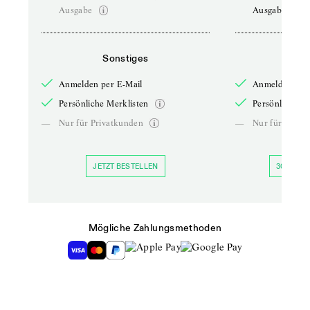
Ausgabe
Ausgabe
Sonstiges
So
Anmelden per E-Mail
Anmelden per 
Persönliche Merklisten
Persönliche Me
—
Nur für Privatkunden
—
Nur für Priva
JETZT BESTELLEN
30 TAGE 
Mögliche Zahlungsmethoden