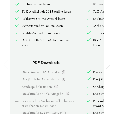
Bücher online lesen
—
Bücher online 
TdZ-Artikel seit 2013 online lesen
TdZ-Artikel se
Exklusive Online-Artikel lesen
Exklusive Onli
„Arbeitsbücher“ online lesen
„Arbeitsbücher
double-Artikel online lesen
double-Artikel
IXYPSILONZETT-Artikel online
IXYPSILONZET
lesen
lesen
PDF-Downloads
PDF-
—
Die aktuelle TdZ-Ausgabe
Die aktuelle 
—
Das jährliche Arbeitsbuch
Das jährliche 
—
Sonderpublikationen
Sonderpublika
—
Die aktuelle double-Ausgabe
Die aktuelle 
—
Persönliches Archiv mit allen bereits
Persönliches A
erworbenen Downloads
erworbenen D
—
Die aktuelle IXYPSILONZETT-
Die aktuelle