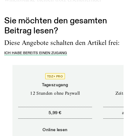
Erfahrungen konstant. Es...
Sie möchten den gesamten
Beitrag lesen?
Diese Angebote schalten den Artikel frei:
ICH HABE BEREITS EINEN ZUGANG
TDZ+ PRO
Tageszugang
Stand
12 Stunden ohne Paywall
Zeitschrif
ab
5,99 €
5,9
Online lesen
Onli