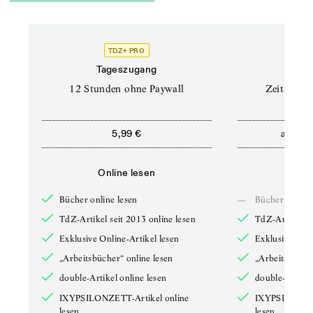
TDZ+ PRO
Tageszugang
Stand
12 Stunden ohne Paywall
Zeitschrif
ab
5,99 €
5,9
Online lesen
Onli
Bücher online lesen
—
Bücher online 
TdZ-Artikel seit 2013 online lesen
TdZ-Artikel se
Exklusive Online-Artikel lesen
Exklusive Onli
„Arbeitsbücher“ online lesen
„Arbeitsbücher
double-Artikel online lesen
double-Artikel
IXYPSILONZETT-Artikel online
IXYPSILONZET
lesen
lesen