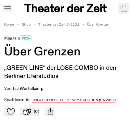
War
Home
>
Shop
>
Theater der Zeit 2/2022
>
Über Grenzen
Magazin
TDZ+
Über Grenzen
„GREEN LINE“ der LOSE COMBO in den
Berliner Uferstudios
von
Isa Wortelkamp
Erschienen in
:
THEATER DER ZEIT: HENRY HÜBCHEN (01/2022)
(
0
)
Zu Mein-TdZ hinzufügen
Applaudieren
mail