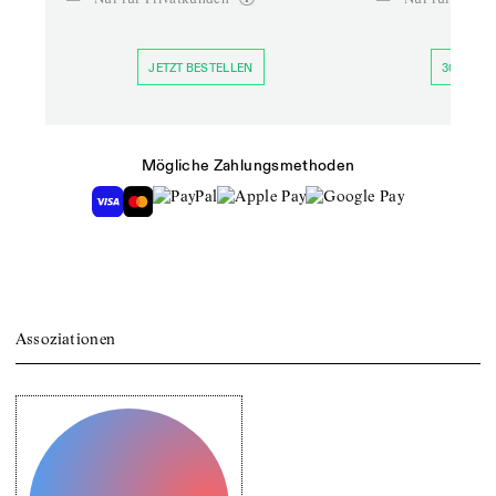
JETZT BESTELLEN
30 TAGE 
Mögliche Zahlungsmethoden
Assoziationen