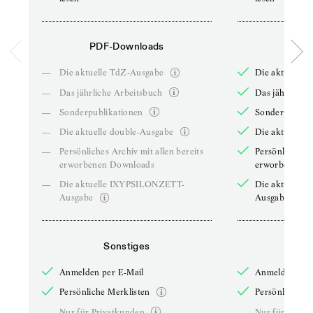
PDF-Downloads
PDF-
—
Die aktuelle TdZ-Ausgabe
Die aktuelle 
—
Das jährliche Arbeitsbuch
Das jährliche 
—
Sonderpublikationen
Sonderpublika
—
Die aktuelle double-Ausgabe
Die aktuelle 
—
Persönliches Archiv mit allen bereits
Persönliches A
erworbenen Downloads
erworbenen D
—
Die aktuelle IXYPSILONZETT-
Die aktuelle
Ausgabe
Ausgabe
Sonstiges
So
Anmelden per E-Mail
Anmelden per 
Persönliche Merklisten
Persönliche Me
—
Nur für Privatkunden
—
Nur für Priva