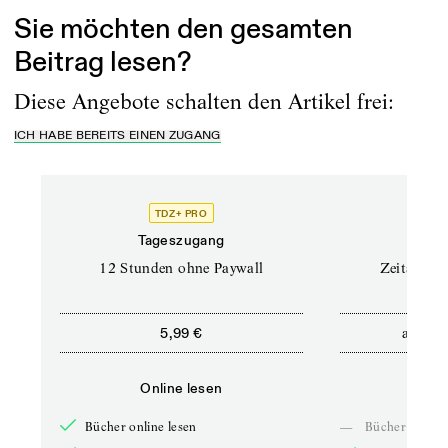
Sie möchten den gesamten
Beitrag lesen?
Diese Angebote schalten den Artikel frei:
ICH HABE BEREITS EINEN ZUGANG
TDZ+ PRO
Tageszugang
Stand
12 Stunden ohne Paywall
Zeitschrif
ab
5,99 €
5,9
Online lesen
Onli
Bücher online lesen
—
Bücher online 