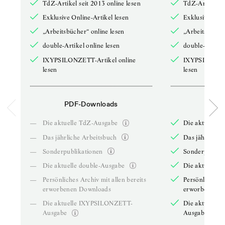
TdZ-Artikel seit 2013 online lesen
TdZ-Artikel se
Exklusive Online-Artikel lesen
Exklusive Onli
„Arbeitsbücher“ online lesen
„Arbeitsbücher
double-Artikel online lesen
double-Artikel
IXYPSILONZETT-Artikel online
IXYPSILONZET
lesen
lesen
PDF-Downloads
PDF-
—
Die aktuelle TdZ-Ausgabe
Die aktuelle 
—
Das jährliche Arbeitsbuch
Das jährliche 
—
Sonderpublikationen
Sonderpublika
—
Die aktuelle double-Ausgabe
Die aktuelle 
—
Persönliches Archiv mit allen bereits
Persönliches A
erworbenen Downloads
erworbenen D
—
Die aktuelle IXYPSILONZETT-
Die aktuelle
Ausgabe
Ausgabe