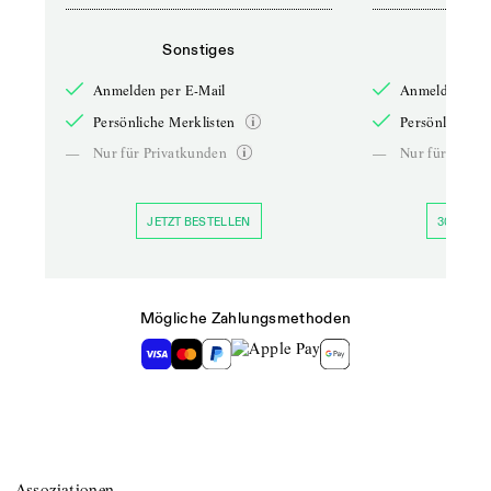
Sonstiges
So
Anmelden per E-Mail
Anmelden per 
Persönliche Merklisten
Persönliche Me
—
Nur für Privatkunden
—
Nur für Priva
JETZT BESTELLEN
30 TAGE 
Mögliche Zahlungsmethoden
Assoziationen