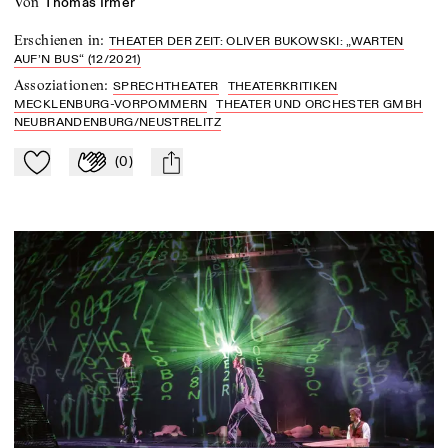
von
Thomas Irmer
Erschienen in
:
THEATER DER ZEIT: OLIVER BUKOWSKI: „WARTEN
AUF’N BUS“ (12/2021)
Assoziationen
:
SPRECHTHEATER
THEATERKRITIKEN
MECKLENBURG-VORPOMMERN
THEATER UND ORCHESTER GMBH
NEUBRANDENBURG/NEUSTRELITZ
(
0
)
Zu Mein-TdZ hinzufügen
Applaudieren
mail