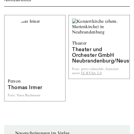
Theater
Theater und
Orchester GmbH
Neubrandenburg/Neustre
Foto
:
peter schmelzle, lizensiert
unter
CC BY-SA 3.0
Person
Thomas Irmer
Foto
:
Yann Bachmann
Neuerscheinungen im Verlag