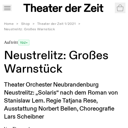
War
Home
>
Shop
>
Theater der Zeit 1/2021
>
Neustrelitz: Großes Warnstück
Auftritt
TDZ+
Neustrelitz: Großes
Warnstück
Theater Orchester Neubrandenburg
Neustrelitz: „Solaris“ nach dem Roman von
Stanislaw Lem. Regie Tatjana Rese,
Ausstattung Norbert Bellen, Choreografie
Lars Scheibner