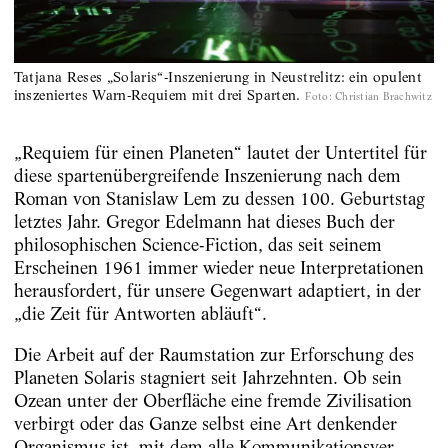
Tatjana Reses „Solaris“-Inszenierung in Neustrelitz: ein opulent
inszeniertes Warn-Requiem mit drei Sparten.
Foto
:
Christian Brachwitz
„Requiem für einen Planeten“ lautet der Untertitel für
diese spartenübergreifende Inszenierung nach dem
Roman von Stanislaw Lem zu dessen 100. Geburtstag
letztes Jahr. Gregor Edelmann hat dieses Buch der
philosophischen Science-Fiction, das seit seinem
Erscheinen 1961 immer wieder neue Interpretationen
herausfordert, für unsere Gegenwart adaptiert, in der
„die Zeit für Antworten abläuft“.
Die Arbeit auf der Raumstation zur Erforschung des
Planeten Solaris stagniert seit Jahrzehnten. Ob sein
Ozean unter der Oberfläche eine fremde Zivilisation
verbirgt oder das Ganze selbst eine Art denkender
Organi­s­mus ist, mit dem alle Kommunikationsver­