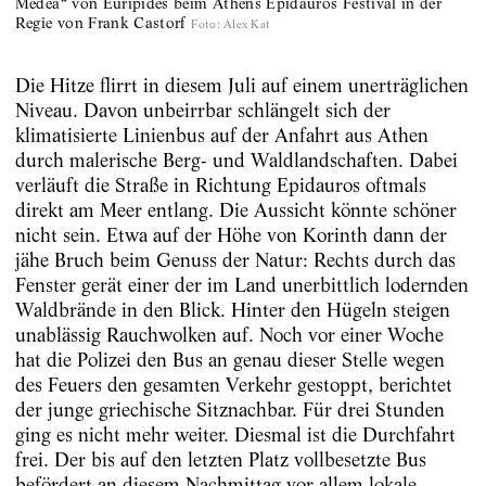
Medea“ von Euripides beim Athens Epidauros Festival in der
Regie von Frank Castorf
Foto
:
Alex Kat
Die Hitze flirrt in diesem Juli auf einem unerträglichen
Niveau. Davon unbeirrbar schlängelt sich der
klimatisierte Linienbus auf der Anfahrt aus Athen
durch malerische Berg- und Waldlandschaften. Dabei
verläuft die Straße in Richtung Epidauros oftmals
direkt am Meer entlang. Die Aussicht könnte schöner
nicht sein. Etwa auf der Höhe von Korinth dann der
jähe Bruch beim Genuss der Natur: Rechts durch das
Fenster gerät einer der im Land unerbittlich lodernden
Waldbrände in den Blick. Hinter den Hügeln steigen
unablässig Rauchwolken auf. Noch vor einer Woche
hat die Polizei den Bus an genau dieser Stelle wegen
des Feuers den gesamten Verkehr gestoppt, berichtet
der junge griechische Sitznachbar. Für drei Stunden
ging es nicht mehr weiter. Diesmal ist die Durchfahrt
frei. Der bis auf den letzten Platz vollbesetzte Bus
befördert an diesem Nachmittag vor allem lokale