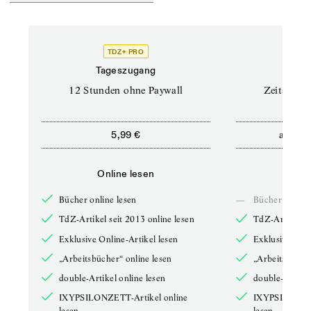
TDZ+ PRO
Tageszugang
Stand
12 Stunden ohne Paywall
Zeitschrif
ab
5,99 €
5,9
Online lesen
Onli
Bücher online lesen
—
Bücher online 
TdZ-Artikel seit 2013 online lesen
TdZ-Artikel se
Exklusive Online-Artikel lesen
Exklusive Onli
„Arbeitsbücher“ online lesen
„Arbeitsbücher
double-Artikel online lesen
double-Artikel
IXYPSILONZETT-Artikel online
IXYPSILONZET
lesen
lesen