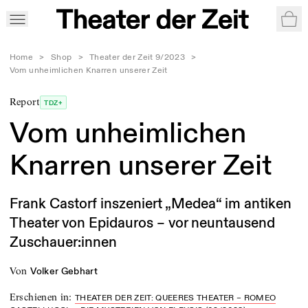
War
Home
>
Shop
>
Theater der Zeit 9/2023
>
Vom unheimlichen Knarren unserer Zeit
Report
TDZ+
Vom unheimlichen
Knarren unserer Zeit
Frank Castorf inszeniert „Medea“ im antiken
Theater von Epidauros – vor neuntausend
Zuschauer:innen
von
Volker Gebhart
Erschienen in
:
THEATER DER ZEIT: QUEERES THEATER – ROMEO