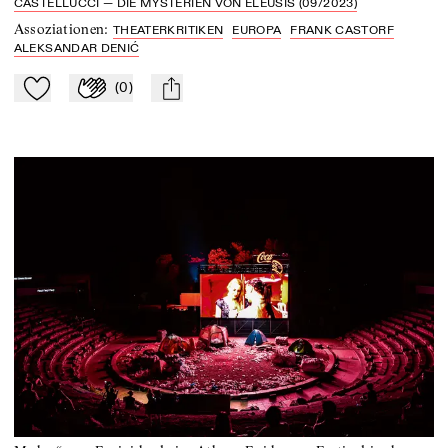
CASTELLUCCI — DIE MYSTERIEN VON ELEUSIS (09/2023)
Assoziationen
:
THEATERKRITIKEN
EUROPA
FRANK CASTORF
ALEKSANDAR DENIĆ
(
0
)
Zu Mein-TdZ hinzufügen
Applaudieren
mail