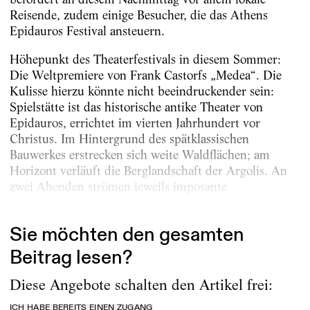
Reisende, zudem einige Besucher, die das Athens
Epidauros Festival ansteuern.
Höhepunkt des Theaterfestivals in diesem Sommer:
Die Weltpremiere von Frank Castorfs „Medea“. Die
Kulisse hierzu könnte nicht beeindruckender sein:
Spielstätte ist das historische antike Theater von
Epidauros, errichtet im vierten Jahrhundert vor
Christus. Im Hintergrund des spätklassischen
Bauwerkes erstrecken sich weite Waldflächen; am
Horizont verläuft die Berglandschaft der Argolis. An
zwei Abenden strömen jeweils imposante
neuntausend...
Sie möchten den gesamten
Beitrag lesen?
Diese Angebote schalten den Artikel frei:
ICH HABE BEREITS EINEN ZUGANG