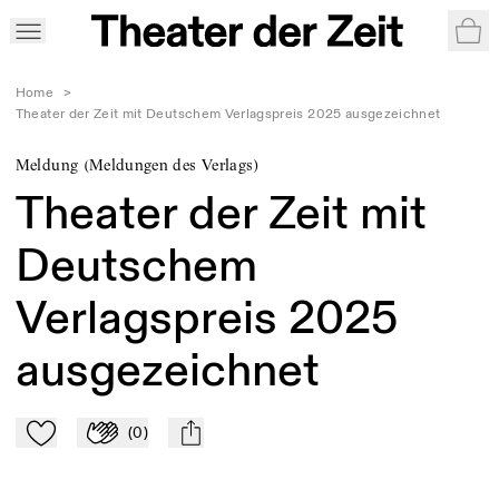
War
Home
>
Theater der Zeit mit Deutschem Verlagspreis 2025 ausgezeichnet
Meldung (Meldungen des Verlags)
Theater der Zeit mit
Deutschem
Verlagspreis 2025
ausgezeichnet
(
0
)
Zu Mein-TdZ hinzufügen
Applaudieren
mail