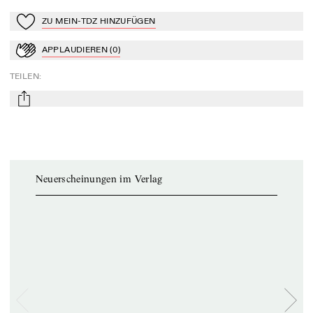
ZU MEIN-TDZ HINZUFÜGEN
Zu Mein-TdZ hinzufügen
APPLAUDIEREN
(
0
)
Applaudieren
TEILEN
:
mail
Neuerscheinungen im Verlag