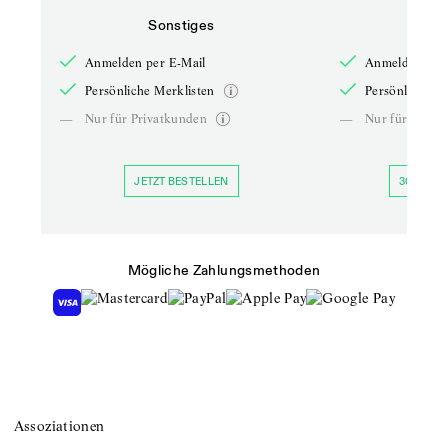
Sonstiges
So
Anmelden per E-Mail
Anmelden per 
Persönliche Merklisten
Persönliche Me
—
Nur für Privatkunden
—
Nur für Priva
JETZT BESTELLEN
30 TAGE 
Mögliche Zahlungsmethoden
Assoziationen