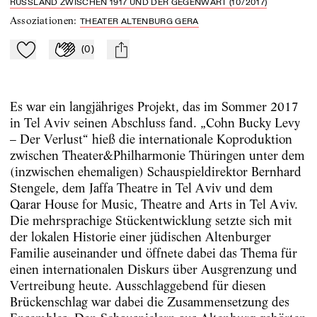
RUSSLAND ZWISCHEN 1917 UND DER GEGENWART (10/2017)
Assoziationen
:
THEATER ALTENBURG GERA
(
0
)
Zu Mein-TdZ hinzufügen
Applaudieren
mail
Es war ein langjähriges Projekt, das im Sommer 2017
in Tel Aviv seinen Abschluss fand. „Cohn Bucky Levy
– Der Verlust“ hieß die internationale Koproduktion
zwischen Theater&Philharmonie Thüringen unter dem
(inzwischen ehemaligen) Schauspieldirektor Bernhard
Stengele, dem Jaffa Theatre in Tel Aviv und dem
Qarar House for Music, Theatre and Arts in Tel Aviv.
Die mehrsprachige Stückentwicklung setzte sich mit
der lokalen Historie einer jüdischen Altenburger
Familie auseinander und öffnete dabei das Thema für
einen internationalen Diskurs über Ausgrenzung und
Vertreibung heute. Ausschlaggebend für diesen
Brückenschlag war dabei die Zusammensetzung des