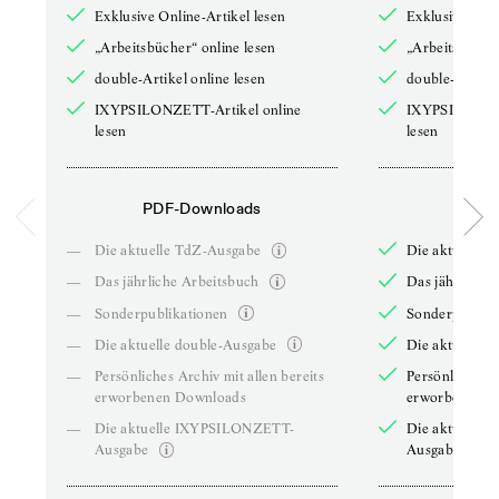
Exklusive Online-Artikel lesen
Exklusive Onli
„Arbeitsbücher“ online lesen
„Arbeitsbücher
double-Artikel online lesen
double-Artikel
IXYPSILONZETT-Artikel online
IXYPSILONZET
lesen
lesen
PDF-Downloads
PDF-
—
Die aktuelle TdZ-Ausgabe
Die aktuelle 
—
Das jährliche Arbeitsbuch
Das jährliche 
—
Sonderpublikationen
Sonderpublika
—
Die aktuelle double-Ausgabe
Die aktuelle 
—
Persönliches Archiv mit allen bereits
Persönliches A
erworbenen Downloads
erworbenen D
—
Die aktuelle IXYPSILONZETT-
Die aktuelle
Ausgabe
Ausgabe