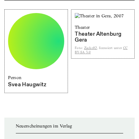
Theater
Theater Altenburg
Gera
Foto
:
Zacke82
, lizensiert unter
CC
BY-SA 3.0
Person
Svea Haugwitz
Neuerscheinungen im Verlag