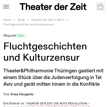
War
Home
>
Shop
>
Theater der Zeit 11/2017
>
Fluchtgeschichten und Kulturzensur
Magazin
TDZ+
Fluchtgeschichten
und Kulturzensur
Theater&Philharmonie Thüringen gastiert mit
einem Stück über die Judenverfolgung in Tel
Aviv und gerät mitten hinein in die Konflikte
von
Svea Haugwitz
Erschienen in
:
THEATER DER ZEIT: DIE ROTE REVOLUTION –