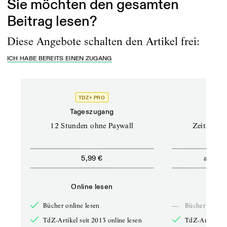
Sie möchten den gesamten
Beitrag lesen?
Diese Angebote schalten den Artikel frei:
ICH HABE BEREITS EINEN ZUGANG
TDZ+ PRO
Tageszugang
Stand
12 Stunden ohne Paywall
Zeitschrif
ab
5,99 €
5,9
Online lesen
Onli
Bücher online lesen
—
Bücher online 
TdZ-Artikel seit 2013 online lesen
TdZ-Artikel se