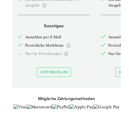
Ausgabe
Ausgabe
Sonstiges
So
Anmelden per E-Mail
Anmelden per 
Persönliche Merklisten
Persönliche Me
—
Nur für Privatkunden
Nur für Priva
JETZT BESTELLEN
30 TAGE 
Mögliche Zahlungsmethoden