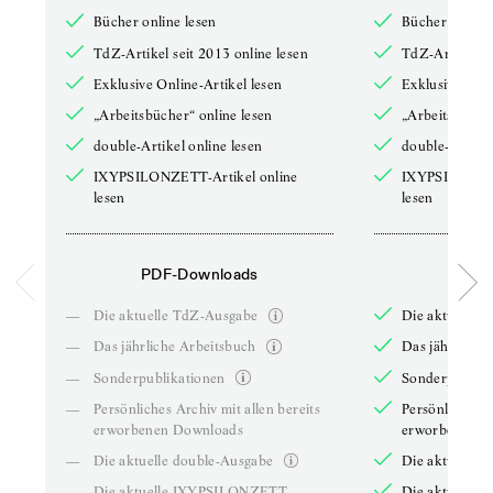
Bücher online lesen
Bücher online 
TdZ-Artikel seit 2013 online lesen
TdZ-Artikel se
Exklusive Online-Artikel lesen
Exklusive Onli
„Arbeitsbücher“ online lesen
„Arbeitsbücher
double-Artikel online lesen
double-Artikel
IXYPSILONZETT-Artikel online
IXYPSILONZET
lesen
lesen
PDF-Downloads
PDF-
—
Die aktuelle TdZ-Ausgabe
Die aktuelle 
—
Das jährliche Arbeitsbuch
Das jährliche 
—
Sonderpublikationen
Sonderpublika
—
Persönliches Archiv mit allen bereits
Persönliches A
erworbenen Downloads
erworbenen D
—
Die aktuelle double-Ausgabe
Die aktuelle 
—
Die aktuelle IXYPSILONZETT-
Die aktuelle