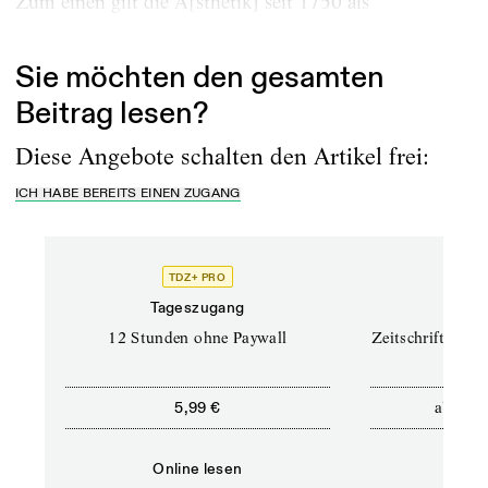
Zum einen gilt die Ä[sthetik] seit 1750 als
Teildisziplin...
Sie möchten den gesamten
Beitrag lesen?
Diese Angebote schalten den Artikel frei:
ICH HABE BEREITS EINEN ZUGANG
TDZ+ PRO
TD
Tageszugang
Prof
12 Stunden ohne Paywall
Zeitschriften un
ab
5,99 €
12,5
Online lesen
Onli