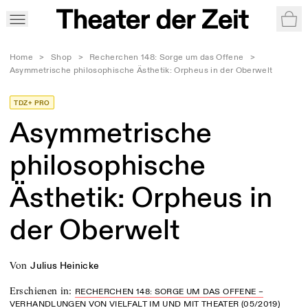
War
Home
>
Shop
>
Recherchen 148: Sorge um das Offene
>
Asymmetrische philosophische Ästhetik: Orpheus in der Oberwelt
TDZ+ PRO
Asymmetrische
philosophische
Ästhetik: Orpheus in
der Oberwelt
von
Julius Heinicke
Erschienen in
:
RECHERCHEN 148: SORGE UM DAS OFFENE –
VERHANDLUNGEN VON VIELFALT IM UND MIT THEATER (05/2019)