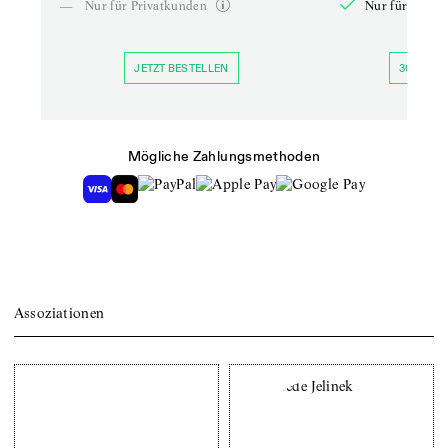
—
Nur für Privatkunden
Nur für Priva
JETZT BESTELLEN
30 TAGE 
Mögliche Zahlungsmethoden
Assoziationen