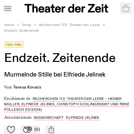
War
Home
>
Shop
>
Recherchen 172: Theater der Leere
>
Endzeit. Zeitenende
TDZ+ PRO
Endzeit. Zeitenende
Murmelnde Stille bei Elfriede Jelinek
von
Teresa Kovacs
Erschienen in
:
RECHERCHEN 172: THEATER DER LEERE – HEINER
MÜLLER, ELFRIEDE JELINEK, CHRISTOPH SCHLINGENSIEF UND RENÉ
POLLESCH (12/2024)
Assoziationen
:
WISSENSCHAFT
ELFRIEDE JELINEK
(
0
)
Zu Mein-TdZ hinzufügen
Applaudieren
mail