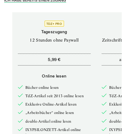
ICH HABE BEREITS EINEN ZUGANG
TDZ+ PRO
TD
Tageszugang
Prof
12 Stunden ohne Paywall
Zeitschriften un
ab
5,99 €
12,5
Online lesen
Onli
Bücher online lesen
Bücher online 
TdZ-Artikel seit 2013 online lesen
TdZ-Artikel se
Exklusive Online-Artikel lesen
Exklusive Onli
„Arbeitsbücher“ online lesen
„Arbeitsbücher
double-Artikel online lesen
double-Artikel
IXYPSILONZETT-Artikel online
IXYPSILONZET