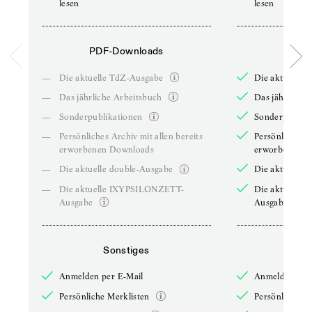
lesen
lesen
PDF-Downloads
PDF-
—
Die aktuelle TdZ-Ausgabe
Die aktuelle 
—
Das jährliche Arbeitsbuch
Das jährliche 
—
Sonderpublikationen
Sonderpublika
—
Persönliches Archiv mit allen bereits
Persönliches A
erworbenen Downloads
erworbenen D
—
Die aktuelle double-Ausgabe
Die aktuelle 
—
Die aktuelle IXYPSILONZETT-
Die aktuelle
Ausgabe
Ausgabe
Sonstiges
So
Anmelden per E-Mail
Anmelden per 
Persönliche Merklisten
Persönliche Me