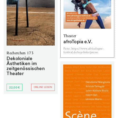
Theater
afroTopia e.V.
Foto
:
https://www.africologne-
Recherchen 173
festival.de/top-links/presse
Dekoloniale
Ästhetiken im
zeitgenössischen
Theater
ONLINE LESEN
22,00 €