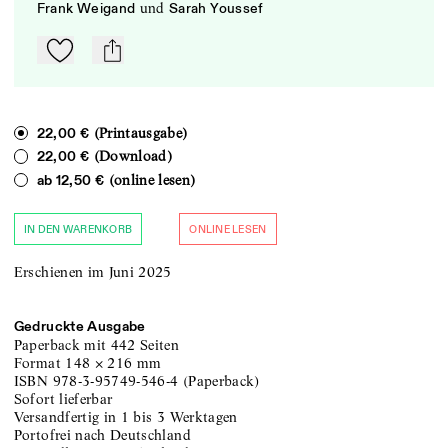
und
Frank Weigand
Sarah Youssef
Zu Mein-TdZ hinzufügen
mail
(Printausgabe)
22,00 €
(Download)
22,00 €
(online lesen)
ab
12,50 €
IN DEN WARENKORB
ONLINE LESEN
Erschienen im Juni 2025
Gedruckte Ausgabe
Paperback
mit 442 Seiten
Format
148
×
216
mm
ISBN
978-3-95749-546-4
(
Paperback
)
sofort lieferbar
versandfertig in 1 bis 3 Werktagen
portofrei nach Deutschland