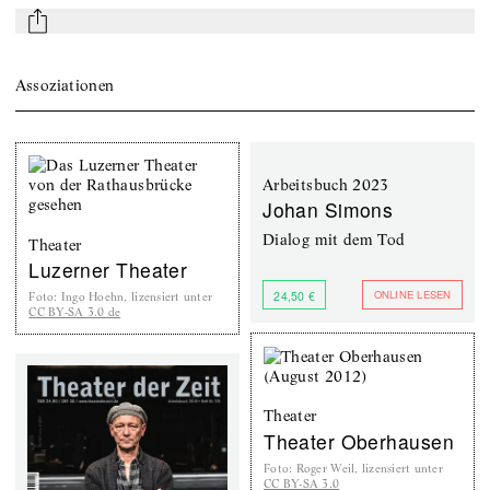
mail
Assoziationen
Arbeitsbuch 2023
Johan Simons
Dialog mit dem Tod
Theater
Luzerner Theater
ONLINE LESEN
24,50 €
Foto
:
Ingo Hoehn, lizensiert unter
CC BY-SA 3.0 de
Theater
Theater Oberhausen
Foto
:
Roger Weil, lizensiert unter
CC BY-SA 3.0