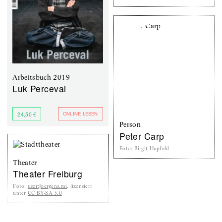
Arbeitsbuch 2019
Luk Perceval
ONLINE LESEN
24,50 €
Person
Peter Carp
Foto
:
Birgit Hupfeld
Theater
Theater Freiburg
Foto
:
user:Joergens.mi
, lizensiert
unter
CC BY-SA 3.0