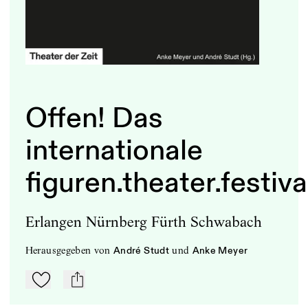
Offen! Das
internationale
figuren.theater.festiva
Erlangen Nürnberg Fürth Schwabach
herausgegeben
von
und
André Studt
Anke Meyer
Zu Mein-TdZ hinzufügen
mail