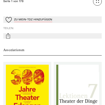
Seite 1 von 178
ZU MEIN-TDZ HINZUFÜGEN
Zu Mein-TdZ hinzufügen
TEILEN
:
mail
Assoziationen