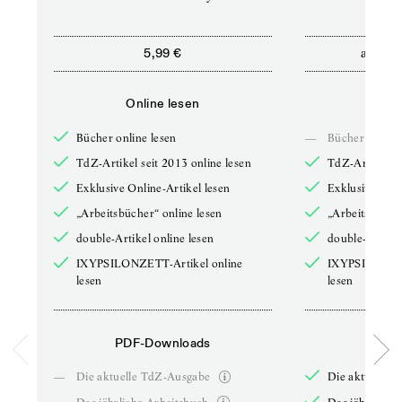
ab
5,99 €
5,9
Online lesen
Onli
Bücher online lesen
—
Bücher online 
TdZ-Artikel seit 2013 online lesen
TdZ-Artikel se
Exklusive Online-Artikel lesen
Exklusive Onli
„Arbeitsbücher“ online lesen
„Arbeitsbücher
double-Artikel online lesen
double-Artikel
IXYPSILONZETT-Artikel online
IXYPSILONZET
lesen
lesen
PDF-Downloads
PDF-
—
Die aktuelle TdZ-Ausgabe
Die aktuelle 