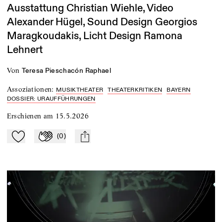
Ausstattung Christian Wiehle, Video
Alexander Hügel, Sound Design Georgios
Maragkoudakis, Licht Design Ramona
Lehnert
von
Teresa Pieschacón Raphael
Assoziationen
:
MUSIKTHEATER
THEATERKRITIKEN
BAYERN
DOSSIER: URAUFFÜHRUNGEN
Erschienen am
15.5.2026
(
0
)
Zu Mein-TdZ hinzufügen
Applaudieren
mail