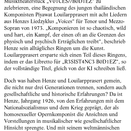
Musiktheaterstück „V01CES//B0D1EZ“ zu
zelebrieren, eine Begegnung des jungen thailändischen
Komponisten Piyawat Louilarpprasert mit acht Liedern
aus Henzes Liedzyklus „Voices“ für Tenor und Mezzo-
Sopran von 1973. „Komponieren ist so chaotisch, wild
und hart, ein Kampf, der einen oft an die Grenzen des
physisch und psychisch Erträglichen treibt“, beschrieb
Henze sein alltägliches Ringen um die Kunst.
Louilarpprasert ersparte sich einen Teil dieses Ringens,
indem er das Libretto für „R3SIST4NC3 B0D1EZ“, so
der vollständige Titel, gleich von der KI schreiben ließ.
Doch was haben Henze und Louilarpprasert gemein,
die nicht nur drei Generationen trennen, sondern auch
gesellschaftliche und historische Erfahrungen? Da ist
Henze, Jahrgang 1926, von den Erfahrungen mit dem
Nationalsozialismus und dem Krieg geprägt, der als
homosexueller Opernkomponist die Ansichten und
Vorstellungen in musikalischer wie gesellschaftlicher
Hinsicht sprengte. Und mit seinem weltmännischen