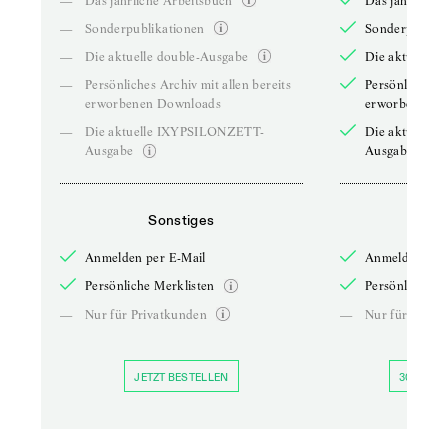
—
Das jährliche Arbeitsbuch
Das jährliche 
—
Sonderpublikationen
Sonderpublika
—
Die aktuelle double-Ausgabe
Die aktuelle 
—
Persönliches Archiv mit allen bereits
Persönliches A
erworbenen Downloads
erworbenen D
—
Die aktuelle IXYPSILONZETT-
Die aktuelle
Ausgabe
Ausgabe
Sonstiges
So
Anmelden per E-Mail
Anmelden per 
Persönliche Merklisten
Persönliche Me
—
Nur für Privatkunden
—
Nur für Priva
JETZT BESTELLEN
30 TAGE 