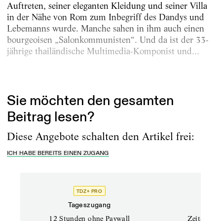
Auftreten, seiner eleganten Kleidung und seiner Villa
in der Nähe von Rom zum Inbegriff des Dandys und
Lebemanns wurde. Manche sahen in ihm auch einen
bourgeoisen „Salonkommunisten“. Und da ist der 33-
jährige thailändische Multimedia-Komponist und...
Erschienen am
15.5.2026
Sie möchten den gesamten
Beitrag lesen?
Diese Angebote schalten den Artikel frei:
ICH HABE BEREITS EINEN ZUGANG
TDZ+ PRO
Tageszugang
Stand
12 Stunden ohne Paywall
Zeitschrif