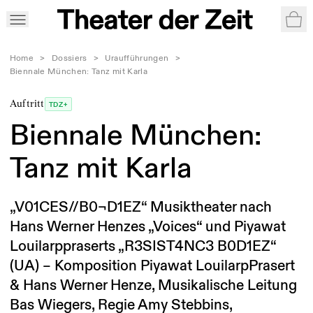
War
Home
>
Dossiers
>
Uraufführungen
>
Biennale München: Tanz mit Karla
Auftritt
TDZ+
Biennale München:
Tanz mit Karla
„V01CES//B0¬D1EZ“ Musiktheater nach
Hans Werner Henzes „Voices“ und Piyawat
Louilarppraserts „R3SIST4NC3 B0D1EZ“
(UA) – Komposition Piyawat Louilarp­Prasert
& Hans Werner Henze, Musikalische Leitung
Bas Wiegers, Regie Amy Stebbins,