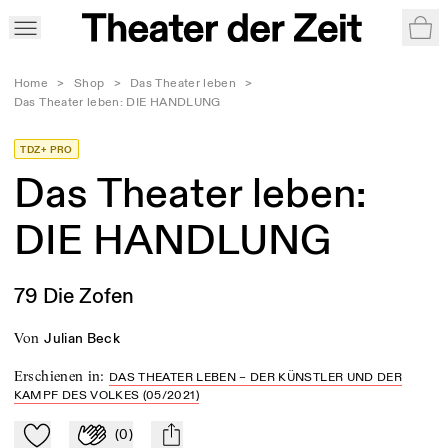
War
Home
>
Shop
>
Das Theater leben
>
Das Theater leben: DIE HANDLUNG
TDZ+ PRO
Das Theater leben:
DIE HANDLUNG
79 Die Zofen
von
Julian Beck
Erschienen in
:
DAS THEATER LEBEN – DER KÜNSTLER UND DER
KAMPF DES VOLKES (05/2021)
(
0
)
Zu Mein-TdZ hinzufügen
Applaudieren
mail