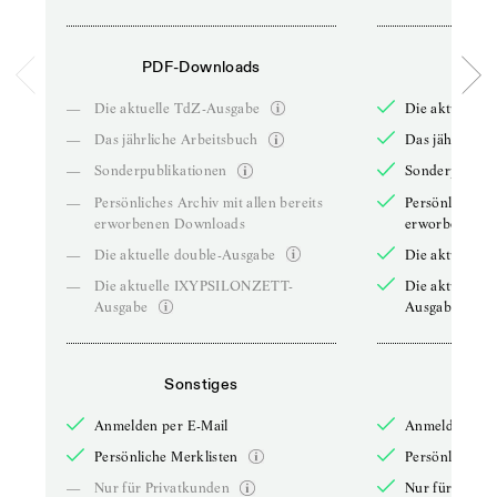
PDF-Downloads
PDF-
—
Die aktuelle TdZ-Ausgabe
Die aktuelle 
—
Das jährliche Arbeitsbuch
Das jährliche 
—
Sonderpublikationen
Sonderpublika
—
Persönliches Archiv mit allen bereits
Persönliches A
erworbenen Downloads
erworbenen D
—
Die aktuelle double-Ausgabe
Die aktuelle 
—
Die aktuelle IXYPSILONZETT-
Die aktuelle
Ausgabe
Ausgabe
Sonstiges
So
Anmelden per E-Mail
Anmelden per 
Persönliche Merklisten
Persönliche Me
—
Nur für Privatkunden
Nur für Priva