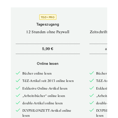
TDZ+ PRO
TD
Tageszugang
Prof
12 Stunden ohne Paywall
Zeitschriften un
ab
5,99 €
12,5
Online lesen
Onli
Bücher online lesen
Bücher online 
TdZ-Artikel seit 2013 online lesen
TdZ-Artikel se
Exklusive Online-Artikel lesen
Exklusive Onli
„Arbeitsbücher“ online lesen
„Arbeitsbücher
double-Artikel online lesen
double-Artikel
IXYPSILONZETT-Artikel online
IXYPSILONZET
lesen
lesen