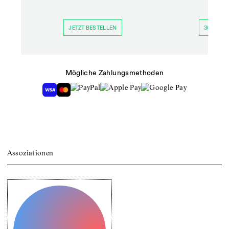
JETZT BESTELLEN
30 TAGE 
Mögliche Zahlungsmethoden
Assoziationen