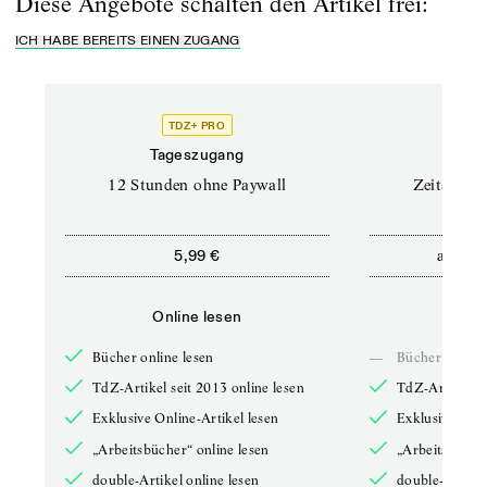
Diese Angebote schalten den Artikel frei:
ICH HABE BEREITS EINEN ZUGANG
TDZ+ PRO
Tageszugang
Stand
12 Stunden ohne Paywall
Zeitschrif
ab
5,99 €
5,9
Online lesen
Onli
Bücher online lesen
—
Bücher online 
TdZ-Artikel seit 2013 online lesen
TdZ-Artikel se
Exklusive Online-Artikel lesen
Exklusive Onli
„Arbeitsbücher“ online lesen
„Arbeitsbücher
double-Artikel online lesen
double-Artikel