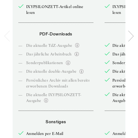
IXYPSILONZETT-Artikel online
IXYPSILONZET
lesen
lesen
PDF-Downloads
PDF-
—
Die aktuelle TdZ-Ausgabe
Die aktuelle 
—
Das jährliche Arbeitsbuch
Das jährliche 
—
Sonderpublikationen
Sonderpublika
—
Die aktuelle double-Ausgabe
Die aktuelle 
—
Persönliches Archiv mit allen bereits
Persönliches A
erworbenen Downloads
erworbenen D
—
Die aktuelle IXYPSILONZETT-
Die aktuelle
Ausgabe
Ausgabe
Sonstiges
So
Anmelden per E-Mail
Anmelden per 