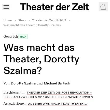
War
Home
>
Shop
>
Theater der Zeit 11/2017
>
Was macht das Theater, Dorotty Szalma?
Gespräch
TDZ+
Was macht das
Theater, Dorotty
Szalma?
von
und
Dorotty Szalma
Michael Bartsch
Erschienen in
:
THEATER DER ZEIT: DIE ROTE REVOLUTION –
RUSSLAND ZWISCHEN 1917 UND DER GEGENWART (10/2017)
Assoziationen
:
DOSSIER: WAS MACHT DAS THEATER...?