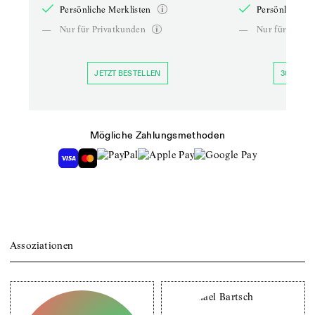
Persönliche Merklisten
Persönliche Me
—
Nur für Privatkunden
—
Nur für Priva
JETZT BESTELLEN
30 TAGE 
Mögliche Zahlungsmethoden
Assoziationen